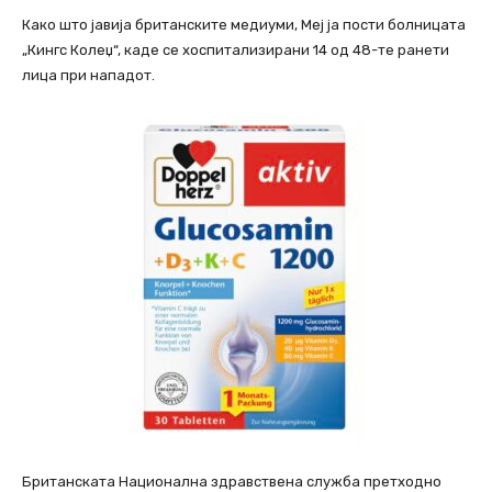
Како што јавија британските медиуми, Меј ја пости болницата
„Кингс Колеџ“, каде се хоспитализирани 14 од 48-те ранети
лица при нападот.
Британската Национална здравствена служба претходно