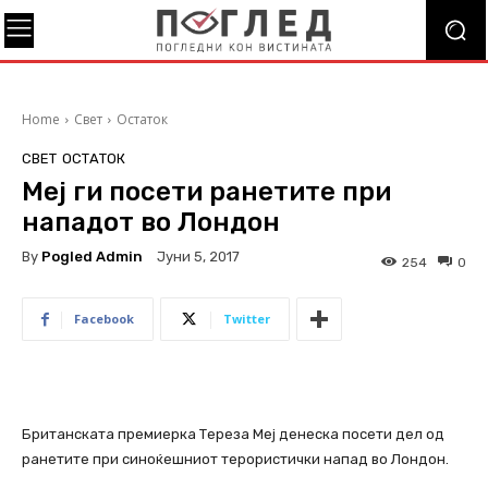
Home
Свет
Остаток
СВЕТ
ОСТАТОК
Меј ги посети ранетите при
нападот во Лондон
By
Pogled Admin
Јуни 5, 2017
254
0
Facebook
Twitter
Британската премиерка Тереза Меј денеска посети дел од
ранетите при синоќешниот терористички напад во Лондон.