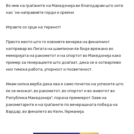
Во име на граѓаните на Македонија ви благодарам што сите
нас `не направивте горди и среќни.
Игравте со срце на теренот!
Првото место што го освоивте вечерва на финалниот
натпревар во Лигата на шампиони ќе биде врежано во
меморијата на ракометот и на спортот во Македонија како
пример за генерациите што доаѓаат, дека се е остварливо
низ тимска работа, упорност и посветеност.
Имам силна верба дека ова е само почеток на успесите што
ќе се множат, во ракометот, во спортот и во животот во
Република Македонија“, порача премиерот Заев на
ракометарите и на граѓаните по вечерашната победа на
Вардар, во финалето во Келн, Германија.