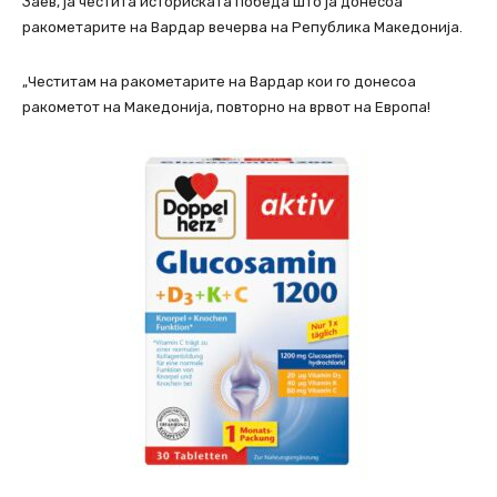
Заев, ја честита историската победа што ја донесоа
ракометарите на Вардар вечерва на Република Македонија.
„Честитам на ракометарите на Вардар кои го донесоа
ракометот на Македонија, повторно на врвот на Европа!