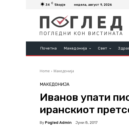
C
34
Skopje
недела, август 9, 2026
Почетна
Македонија
Свет
Здра
Home
Македонија
МАКЕДОНИЈА
Иванов упати пи
иранскиот претс
By
Pogled Admin
Јуни 8, 2017