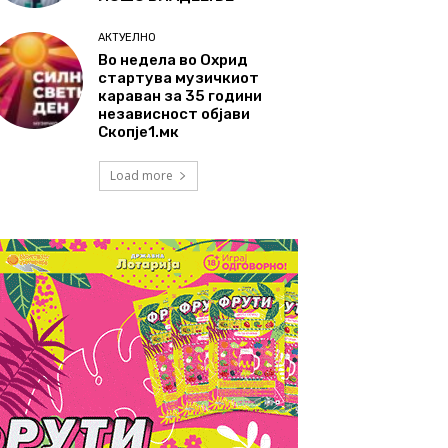
АКТУЕЛНО
Во недела во Охрид
стартува музичкиот
караван за 35 години
независност објави
Скопје1.мк
Load more