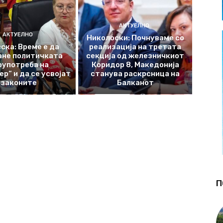
АКТУЕЛНО
АКТУЕЛНО
Николоски: Почнуваме со
ска: Време е да
реализација на третата
ане политичката
секција од железничкиот
оупотреба на
Коридор 8, Македонија
р“ и да се усвојат
станува раскрсница на
законите
Балканот
П