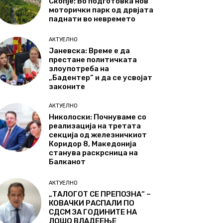
Скопје: Во подготовка нов
моторички парк од дрвјата
паднати во невремето
АКТУЕЛНО
Јаневска: Време е да
престане политичката
злоупотреба на
„Бадентер“ и да се усвојат
законите
АКТУЕЛНО
Николоски: Почнуваме со
реализација на третата
секција од железничкиот
Коридор 8, Македонија
станува раскрсница на
Балканот
АКТУЕЛНО
„ТАЛОГОТ СЕ ПРЕПОЗНА“ –
КОВАЧКИ РАСПАЛИ ПО
СДСМ ЗА ГОДИНИТЕ НА
ЛОШО ВЛАДЕЕЊЕ