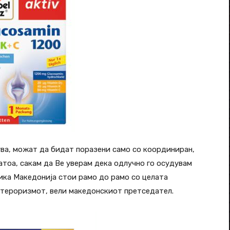
ва, можат да бидат поразени само со координиран,
атоа, сакам да Ве уверам дека одлучно го осудувам
ика Македонија стои рамо до рамо со целата
 тероризмот, вели македонскиот претседател.