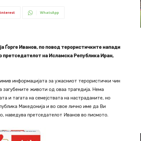
interest
WhatsApp
а Ѓорге Иванов, по повод терористичките напади
до претседателот на Исламска Република Иран,
примив информацијата за ужасниот терористички чин
за загубените животи од оваа трагедија. Нема
та и тагата на семејствата на настраданите, но
публика Македонија и во свое лично име да Ви
во, наведува претседателот Иванов во писмото.