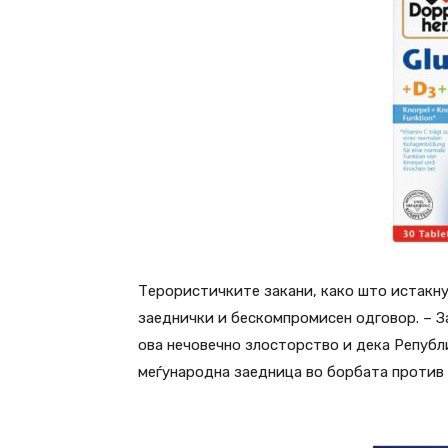
Терористичките закани, како што истакну
заеднички и бескомпромисен одговор. – З
ова нечовечно злосторство и дека Републ
меѓународна заедница во борбата против