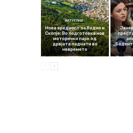
АКТУЕЛНО
Нова вредност за Водно и
Јанев
Скопје: Во подготовка нов
прест
моторички парк од
зл
дрвјата паднати во
„Баденте
невремето