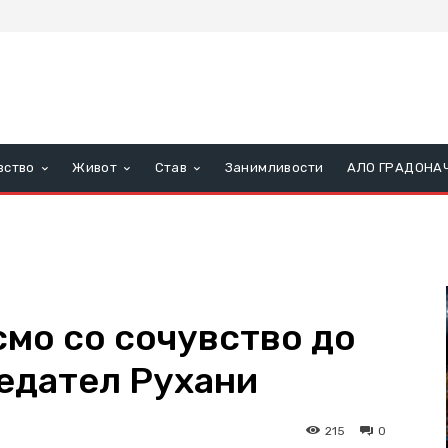
вство
Живот
Став
Занимливости
АЛО ГРАДОНА
смо со сочувство до
едател Рухани
215
0