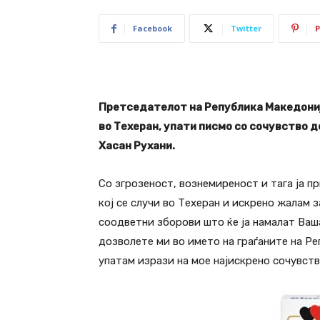
Facebook
Twitter
P
Претседателот на Република Македониј
во Техеран, упати писмо со сочувство 
Хасан Рухани.
Со згрозеност, вознемиреност и тага ја 
кој се случи во Техеран и искрено жалам 
соодветни зборови што ќе ја намалат Ваша
дозволете ми во името на граѓаните на Ре
упатам изрази на мое најискрено сочувст