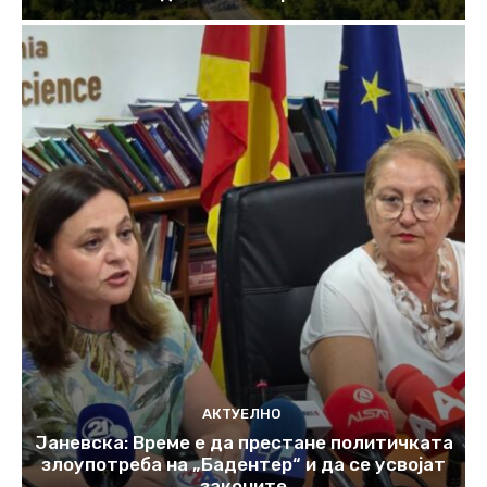
АКТУЕЛНО
Јаневска: Време е да престане политичката
злоупотреба на „Бадентер“ и да се усвојат
законите