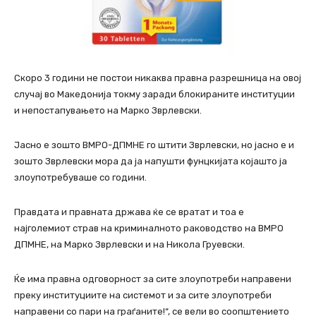
Скоро 3 години не постои никаква правна разрешница на овој
случај во Македонија токму заради блокираните институции
и непостапувањето на Марко Зврлевски.
Јасно е зошто ВМРО-ДПМНЕ го штити Зврлевски, но јасно е и
зошто Зврлевски мора да ја напушти фунцкијата којашто ја
злоупотребуваше со години.
Правдата и правната држава ќе се вратат и тоа е
најголемиот страв на криминалното раководство на ВМРО
ДПМНЕ, на Марко Зврлевски и на Никола Груевски.
Ќе има правна одговорност за сите злоупотреби направени
преку институциите на системот и за сите злоупотреби
направени со пари на граѓаните!“, се вели во соопштението