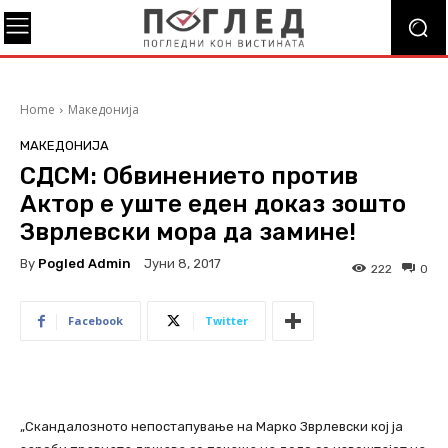
Home
Македонија
МАКЕДОНИЈА
СДСМ: Обвинението против
Актор е уште еден доказ зошто
Зврлевски мора да замине!
By
Pogled Admin
Јуни 8, 2017
222
0
Facebook
Twitter
„Скандалозното непостапување на Марко Зврлевски кој ја