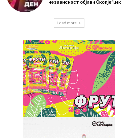
независност објави Скопје1.мк
Load more