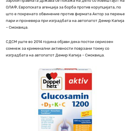
зароби правната држава се покажа на дело со извештајот на
ОЛАФ, Европската агенција за борба против корупцијата, по
што е покренато обвинение против фирмата Актор за перење
пари и проневера при изградбата на автопатот Демир Капија
– Смоквица.
СДСМ уште во 2014 година објави дека постои сериозен
сомнеж за криминални активности поврзани токму со
изградбата на автопатот Демир Капија – Смоквица.