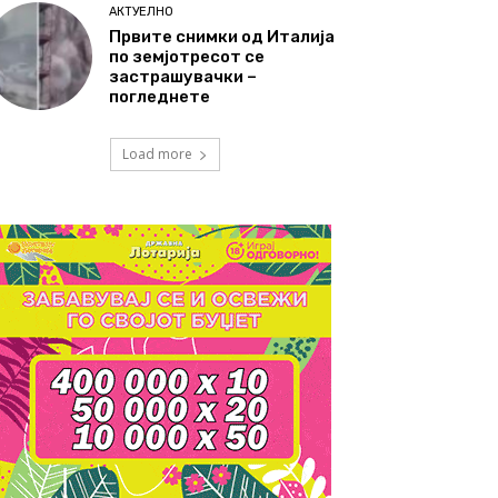
АКТУЕЛНО
Првите снимки од Италија
по земјотресот се
застрашувачки –
погледнете
Load more