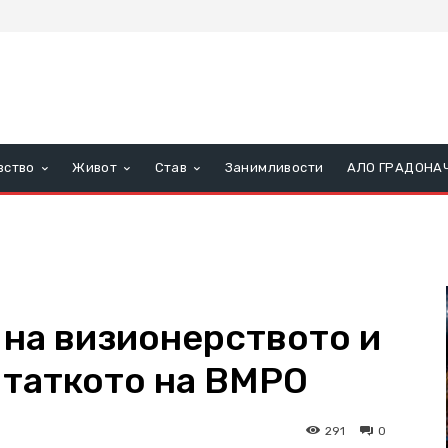
вство
Живот
Став
Занимливости
АЛО ГРАДОНА
 на визионерството и
 таткото на ВМРО
291
0