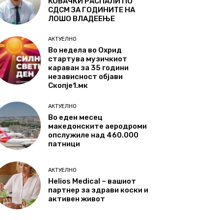
КОВАЧКИ РАСПАЛИ ПО
СДСМ ЗА ГОДИНИТЕ НА
ЛОШО ВЛАДЕЕЊЕ
АКТУЕЛНО
Во недела во Охрид
стартува музичкиот
караван за 35 години
независност објави
Скопје1.мк
АКТУЕЛНО
Во еден месец
македонските аеродроми
опслужиле над 460.000
патници
АКТУЕЛНО
Helios Medical – вашиот
партнер за здрави коски и
активен живот