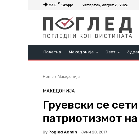
C
23.5
Skopje
четврток, август 6, 2026
Почетна
Македонија
Свет
Здра
Home
Македонија
МАКЕДОНИЈА
Груевски се сети
патриотизмот на
By
Pogled Admin
Јуни 20, 2017