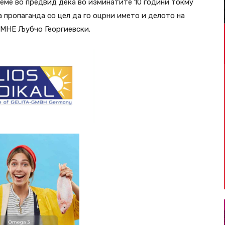
еме во предвид дека во изминатите 10 години токму
ропаганда со цел да го оцрни името и делото на
ПМНЕ Љубчо Георгиевски.