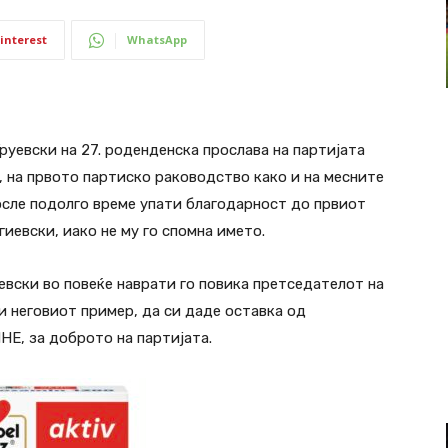
interest
WhatsApp
евски на 27. роденденска прослава на партијата
, на првото партиско раководство како и на месните
после подолго време упати благодарност до првиот
евски, иако не му го спомна името.
ски во повеќе наврати го повика претседателот на
 неговиот пример, да си даде оставка од
Е, за доброто на партијата.