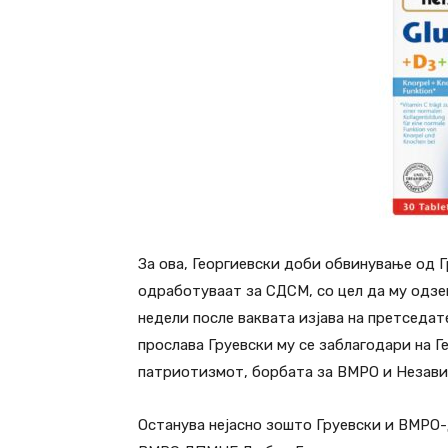
За ова, Георгиевски доби обвинување од Г
одработуваат за СДСМ, со цел да му одзем
недели после ваквата изјава на претсед
прослава Груевски му се заблагодари на Г
патриотизмот, борбата за ВМРО и Незави
Останува нејасно зошто Груевски и ВМРО