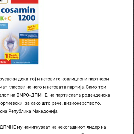
руевски дека тој и неговите коалициони партнери
ат гласови на него и неговата партија. Само три
ателот на ВМРО-ДПМНЕ, на партиската роденденска
еоргиевски, за како што рече, визионерството,
сна Република Македонија.
-ДПМНЕ му намигнуваат на некогашниот лидер на