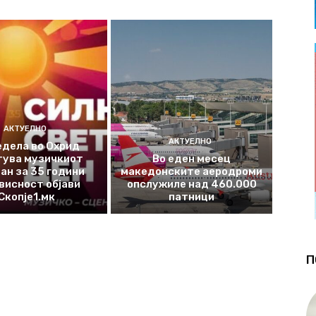
АКТУЕЛНО
АКТУЕЛНО
едела во Охрид
тува музичкиот
Во еден месец
ан за 35 години
македонските аеродроми
висност објави
опслужиле над 460.000
Скопје1.мк
патници
П