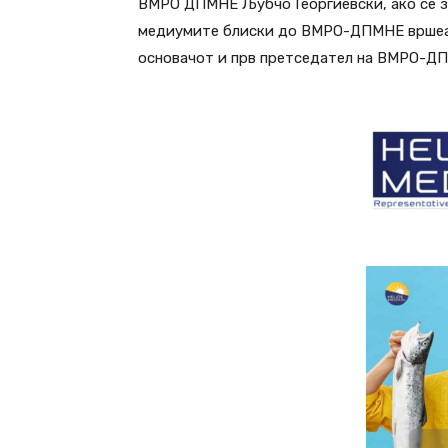
ВМРО ДПМНЕ Љубчо Георгиевски, ако се з
медиумите блиски до ВМРО-ДПМНЕ вршеа п
основачот и прв претседател на ВМРО-Д