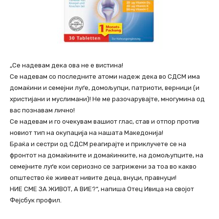
„Се надевам дека ова не е вистина!
Се надевам со последните атоми надеж дека во СДСМ има
домаќини и семејни луѓе, домољупци, патриоти, верници (и
христијани и муслимани)! Не ме разочарувајте, многумина од
вас познавам лично!
Се надевам и го очекувам вашиот глас, став и отпор против
новиот тип на окупација на нашата Македонија!
Браќа и сестри од СДСМ реагирајте и приклучете се на
фронтот на домаќините и домаќинките, на домољупците, на
семејните луѓе кои сериозно се загрижени за тоа во какво
општество ќе живеат нивите деца, внуци, правнуци!
НИЕ СМЕ ЗА ЖИВОТ, А ВИЕ?“, напиша Отец Ивица на својот
Фејсбук профил.