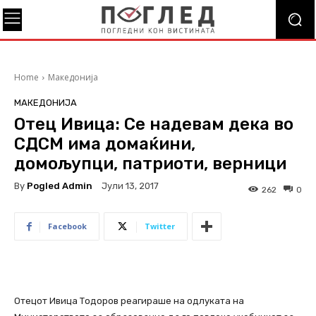
Home
Македонија
МАКЕДОНИЈА
Отец Ивица: Се надевам дека во
СДСМ има домаќини,
домољупци, патриоти, верници
By
Pogled Admin
Јули 13, 2017
262
0
Facebook
Twitter
Отецот Ивица Тодоров реагираше на одлуката на