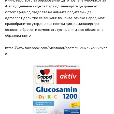
Министерството за образование да го повлече учебникот за
4-то одделение каде се бара од учениците да донесат
фотографија од свадбата на нивните родители и да
одговорат дали тие се венчани во црква, откако Народниот
правобранител утврди дека постои дискриминација врз
основа на брачен и семеен статус и религија во областа на
образованието.
https://www.facebook.com/ivicatodor/posts/1021076973589399
8