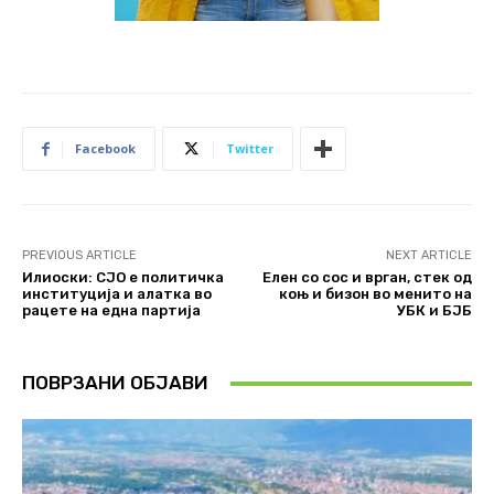
Facebook
Twitter
PREVIOUS ARTICLE
NEXT ARTICLE
Илиоски: СЈО е политичка
Елен со сос и врган, стек од
институција и алатка во
коњ и бизон во менито на
рацете на една партија
УБК и БЈБ
ПОВРЗАНИ ОБЈАВИ