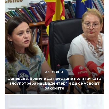
АКТУЕЛНО
Јаневска: Време е да престане политичката
злоупотреба на „Бадентер“ и да се усвојат
законите