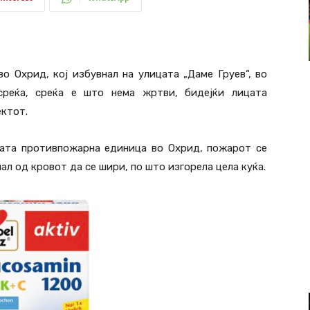
о Охрид, кој избувнал на улицата „Даме Груев“, во
среќа, среќа е што нема жртви, бидејќи лицата
ектот.
ата противпожарна единица во Охрид, пожарот се
ал од кровот да се шири, по што изгорела цела куќа.