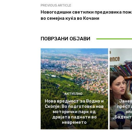
PREVIOUS ARTICLE
Новогодишни светилки предизвика пож
во семеjна куќа во Кочани
ПОВРЗАНИ ОБЈАВИ
АКТУЕЛНО
Нова вредност за Водно и
Јанев
Скопје: Во подготовка нов
прест
моторички парк од
зл
дрвјата паднати во
„Баденте
невремето