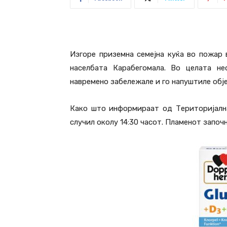
Изгоре приземна семејна куќа во пожар в
населбата Карабегомала. Во целата не
навремено забележале и го напуштиле обј
Како што информираат од Територијалн
случил околу 14:30 часот. Пламенот започн