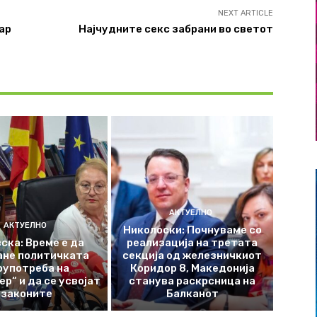
NEXT ARTICLE
ар
Најчудните секс забрани во светот
АКТУЕЛНО
АКТУЕЛНО
Николоски: Почнуваме со
ска: Време е да
реализација на третата
ане политичката
секција од железничкиот
оупотреба на
Коридор 8, Македонија
р“ и да се усвојат
станува раскрсница на
законите
Балканот