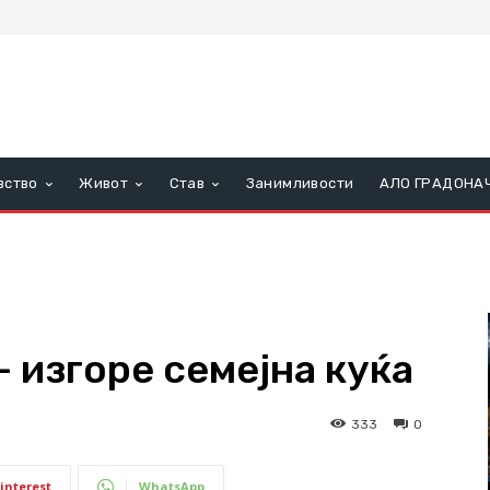
вство
Живот
Став
Занимливости
АЛО ГРАДОНА
 изгоре семејна куќа
333
0
interest
WhatsApp