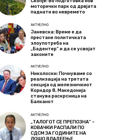
Скопје: Во подготовка нов
моторички парк од дрвјата
паднати во невремето
АКТУЕЛНО
Јаневска: Време е да
престане политичката
злоупотреба на
„Бадентер“ и да се усвојат
законите
АКТУЕЛНО
Николоски: Почнуваме со
реализација на третата
секција од железничкиот
Коридор 8, Македонија
станува раскрсница на
Балканот
АКТУЕЛНО
„ТАЛОГОТ СЕ ПРЕПОЗНА“ –
КОВАЧКИ РАСПАЛИ ПО
СДСМ ЗА ГОДИНИТЕ НА
ЛОШО ВЛАДЕЕЊЕ