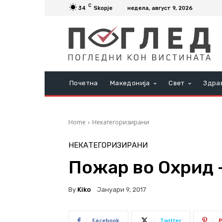
C
34
Skopje
недела, август 9, 2026
Почетна
Македонија
Свет
Здра
Home
Некатегоризирани
НЕКАТЕГОРИЗИРАНИ
Пожар во Охрид –
By
Kiko
Јануари 9, 2017
Facebook
Twitter
P