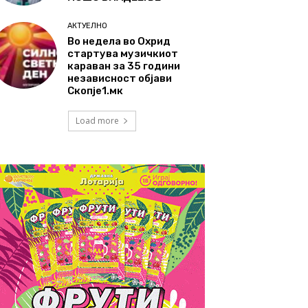
АКТУЕЛНО
Во недела во Охрид
стартува музичкиот
караван за 35 години
независност објави
Скопје1.мк
Load more