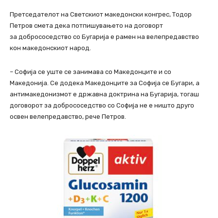
Претседателот на Светскиот македонски конгрес, Тодор
Петров смета дека потпишувањето на договорт
за добрососедство со Бугарија е рамен на велепредавство
кон македонскиот народ.
– Софија се уште се занимава со Македонците и со
Македонија. Се додека Македонците за Софија се Бугари, а
антимакедонизмот е државна доктрина на Бугарија, тогаш
договорот за добрососедство со Софија не е ништо друго
освен велепредавство, рече Петров.