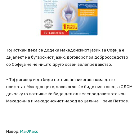
Тој исткан дека се додека македонскиот јазик за Софија е
дијалект на бугарскиот јазик, договорот за добрососедство
со Софија не не ништо друго освен велепредавство.
– Тој договор и да биде потпишан никогаш нема да го
прифатат Македонците, засекогаш ќе биде ништовен, а СДСМ
доколку го потпише ќе биде дел од велепредавството кон
Македонија и македонскиот народ во целина – рече Петров.
Извор:
МакФакс