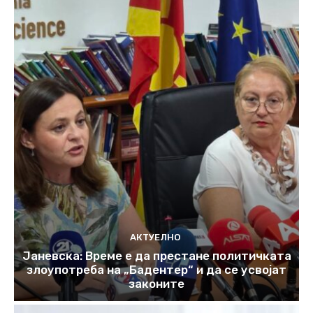
АКТУЕЛНО
Јаневска: Време е да престане политичката
злоупотреба на „Бадентер“ и да се усвојат
законите