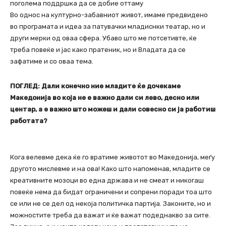
поголема поддршка да се добие оттаму
Во однос на културно-забавниот живот, имаме предвидено
во програмата и идеа за патувачки младиснки театар, но и
други мерки од оваа сфера. Убаво што ме потсетивте, ќе
треба повеќе и јас како пратеник, но и Владата да се
зафатиме и со оваа тема.
ПОГЛЕД: Дали конечно ние младите ќе дочекаме
Македонија во која не е важно дали си лево, десно или
центар, а е важно што можеш и дали совесно си ја работиш
работата?
Кога велевме дека ќе го вратиме животот во Македонија, меѓу
другото мислевме и на ова! Како што напоменав, младите се
креативните мозоци во една држава и не смеат и никогаш
повеќе нема да бидат ограничени и сопрени поради тоа што
се или не се дел од некоја политичка партија. Законите, но и
можностите треба да важат и ќе важат подеднакво за сите.