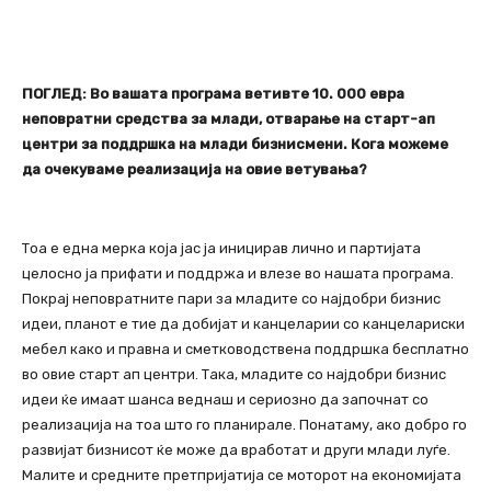
ПОГЛЕД: Во вашата програма ветивте 10. 000 евра
неповратни средства за млади, отварање на старт-ап
центри за поддршка на млади бизнисмени. Кога можеме
да очекуваме реализација на овие ветувања?
Тоа е една мерка која јас ја иницирав лично и партијата
целосно ја прифати и поддржа и влезе во нашата програма.
Покрај неповратните пари за младите со најдобри бизнис
идеи, планот е тие да добијат и канцеларии со канцелариски
мебел како и правна и сметководствена поддршка бесплатно
во овие старт ап центри. Така, младите со најдобри бизнис
идеи ќе имаат шанса веднаш и сериозно да започнат со
реализација на тоа што го планирале. Понатаму, ако добро го
развијат бизнисот ќе може да вработат и други млади луѓе.
Малите и средните претпријатија се моторот на економијата