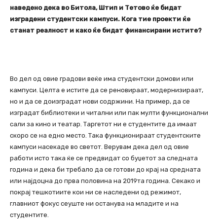
наведено дека во Битола, Штип и Тетово ќе бидат
изградени студентски кампуси. Кога тие проекти ќе
станат реалност и како ќе бидат финансирани истите?
Во дел од овие градови веќе има студентски домови или
кампуси. Целта е истите да се реновираат, модернизираат,
но и да се доизградат нови содржини. На пример, да се
изградат библиотеки и читални или пак мулти функционални
сали за кино и театар. Таргетот ни е студентите да имаат
скоро се на едно место. Така функционираат студентските
кампуси насекаде во светот. Верувам дека дел од овие
работи исто така ќе се предвидат со буџетот за следната
година и дека би требало да се готови до крај на средната
или најдоцна до прва половина на 2019та година. Секако и
покрај тешкотиите кои ни се наследени од режимот,
главниот фокус сеуште ни останува на младите и на
студентите.