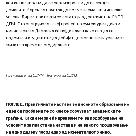
кои се планирани да се реализираат и да се средат
домовите, барем за почеток да имаме нормални и човечки
услови. Директорите кои се остатоци од режимот на ВМРО
ДПМНЕ го опструираат овој процес, но сум сигурен дека и
министерката Дескоска ќе најде начин како ова да се
надмине и студентите да добијат достоинствени услови за
живот за време на студирањето.
Претседател на СДММ, Пратеник на СДСМ
ПОГЛЕД: Практичната настава во високото образование е
еден од проблемите со кои се соочуваат академските
граѓани. Какви мерки ќе превземете за подобрување на
условите за практична настава и нејзиното проширување
на едно далеку посолидно од моменталното ниво.