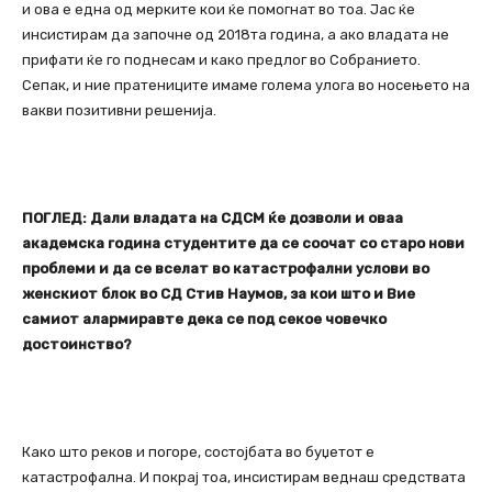
и ова е една од мерките кои ќе помогнат во тоа. Јас ќе
инсистирам да започне од 2018та година, а ако владата не
прифати ќе го поднесам и како предлог во Собранието.
Сепак, и ние пратениците имаме голема улога во носењето на
вакви позитивни решенија.
ПОГЛЕД: Дали владата на СДСМ ќе дозволи и оваа
академска година студентите да се соочат со старо нови
проблеми и да се вселат во катастрофални услови во
женскиот блок во СД Стив Наумов, за кои што и Вие
самиот алармиравте дека се под секое човечко
достоинство?
Како што реков и погоре, состојбата во буџетот е
катастрофална. И покрај тоа, инсистирам веднаш средствата