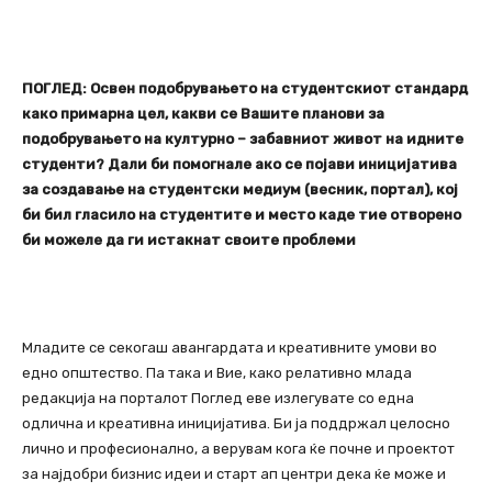
ПОГЛЕД: Освен подобрувањето на студентскиот стандард
како примарна цел, какви се Вашите планови за
подобрувањето на културно – забавниот живот на идните
студенти? Дали би помогнале ако се појави иницијатива
за создавање на студентски медиум (весник, портал), кој
би бил гласило на студентите и место каде тие отворено
би можеле да ги истакнат своите проблеми
Младите се секогаш авангардата и креативните умови во
едно општество. Па така и Вие, како релативно млада
редакција на порталот Поглед еве излегувате со една
одлична и креативна иницијатива. Би ја поддржал целосно
лично и професионално, а верувам кога ќе почне и проектот
за најдобри бизнис идеи и старт ап центри дека ќе може и