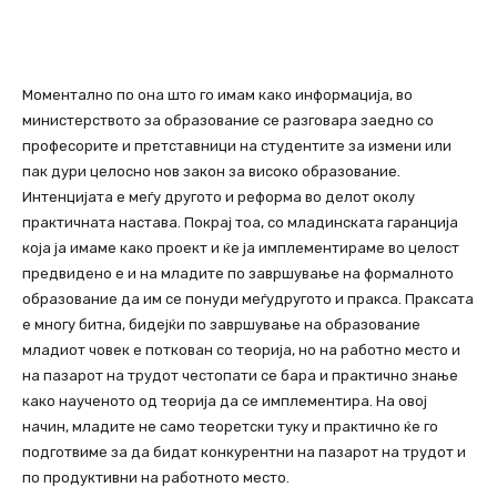
Моментално по она што го имам како информација, во
министерството за образование се разговара заедно со
професорите и претставници на студентите за измени или
пак дури целосно нов закон за високо образование.
Интенцијата е меѓу другото и реформа во делот околу
практичната настава. Покрај тоа, со младинската гаранција
која ја имаме како проект и ќе ја имплементираме во целост
предвидено е и на младите по завршување на формалното
образование да им се понуди меѓудругото и пракса. Праксата
е многу битна, бидејќи по завршување на образование
младиот човек е поткован со теорија, но на работно место и
на пазарот на трудот честопати се бара и практично знање
како наученото од теорија да се имплементира. На овој
начин, младите не само теоретски туку и практично ќе го
подготвиме за да бидат конкурентни на пазарот на трудот и
по продуктивни на работното место.