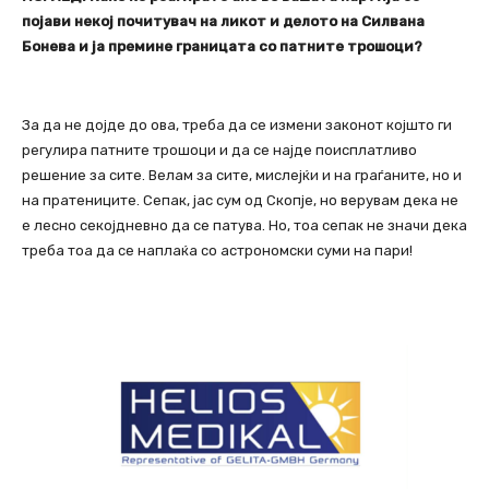
појави некој почитувач на ликот и делото на Силвана
Бонева и ја премине границата со патните трошоци?
За да не дојде до ова, треба да се измени законот којшто ги
регулира патните трошоци и да се најде поисплатливо
решение за сите. Велам за сите, мислејќи и на граѓаните, но и
на пратениците. Сепак, јас сум од Скопје, но верувам дека не
е лесно секојдневно да се патува. Но, тоа сепак не значи дека
треба тоа да се наплаќа со астрономски суми на пари!