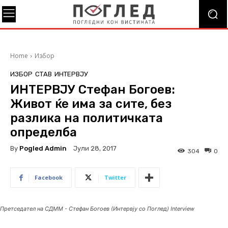
Home
Избор
ИЗБОР
СТАВ
ИНТЕРВЈУ
ИНТЕРВЈУ Стефан Богоев:
Живот ќе има за сите, без
разлика на политичката
определба
By
Pogled Admin
Јули 28, 2017
304
0
Facebook
Twitter
Претседател на СДММ - Стефан Богоев (Интервју со Поглед) Interview