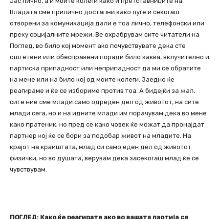
Јас лично, а и моите колеги како и претставниците на
Владата сме прилично достапни како луѓе и секогаш
отворени за комуникација дали е тоа лично, телефонски или
преку социјалните мрежи. Ве охрабрувам сите читатели на
Поглед, во било кој момент ако почувствувате дека сте
оштетени или обесправени поради било каква, вклучително и
партиска припадност или неприпадност да ми се обратите
на мене или на било кој од моите колеги. Заедно ќе
реагираме и ќе се избориме против тоа. А бидејќи за жал,
сите ние сме млади само одреден дел од животот, на сите
млади сега, но и на идните млади им порачувам дека во мене
како пратеник, но пред се како човек ќе можат да пронајдат
партнер кој ќе се бори за подобар живот на младите. На
крајот на краиштата, млад си само еден дел од животот
физички, но во душата, верувам дека засекогаш млад ќе се
чувствувам.
ПОГЛЕД: Како ќе реагирате ако во вашата партија се