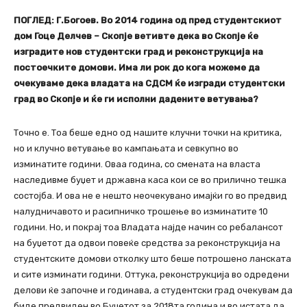
ПОГЛЕД: Г.Богоев. Во 2014 година од пред студентскиот
дом Гоце Делчев – Скопје ветивте дека во Скопје ќе
изградите нов студентски град и реконструкција на
постоечките домови. Има ли рок до кога можеме да
очекуваме дека владата на СДСМ ќе изгради студентски
град во Скопје и ќе ги исполни дадените ветувања?
Точно е. Тоа беше едно од нашите клучни точки на критика,
но и клучно ветување во кампањата и севкупно во
изминатите години. Оваа година, со смената на власта
наследивме буџет и државна каса кои се во прилично тешка
состојба. И ова не е нешто неочекувано имајќи го во предвид
налудничавото и расипничко трошење во изминатите 10
години. Но, и покрај тоа Владата најде начин со ребалансот
на буџетот да одвои повеќе средства за реконструкција на
студентските домови отколку што беше потрошено ланската
и сите изминати години. Оттука, реконструкција во одредени
делови ќе започне и годинава, а студентски град очекувам да
биде предвиден во Буџетот за 2018та година и во истата да