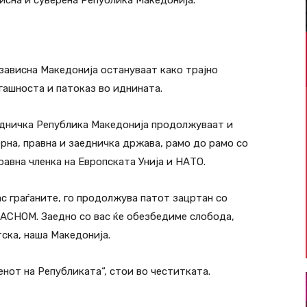
исна и суверена Република Македонија.
зависна Македонија остануваат како трајно
гашноста и патоказ во иднината.
едничка Република Македонија продолжуваат и
рна, правна и заедничка држава, рамо до рамо со
вна членка на Европската Унија и НАТО.
с граѓаните, го продолжува патот зацртан со
 АСНОМ. Заедно со вас ќе обезбедиме слобода,
ска, наша Македонија.
енот на Републиката“, стои во честитката.