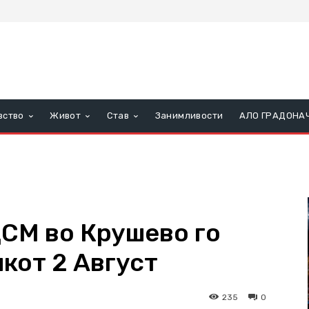
вство
Живот
Став
Занимливости
АЛО ГРАДОНА
ДСМ во Крушево го
кот 2 Август
235
0