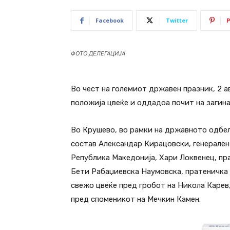
Facebook
Twitter
P
ФОТО ДЕЛЕГАЦИЈА
Во чест на големиот државен празник, 2 а
положија цвеќе и оддадоа почит на загин
Во Крушево, во рамки на државното одбел
состав Александар Кирацовски, генерален
Република Македонија, Хари Локвенец, пр
Бети Рабаџиевска Наумовска, пратеничка 
свежо цвеќе пред гробот на Никола Карев,
пред споменикот на Мечкин Камен.