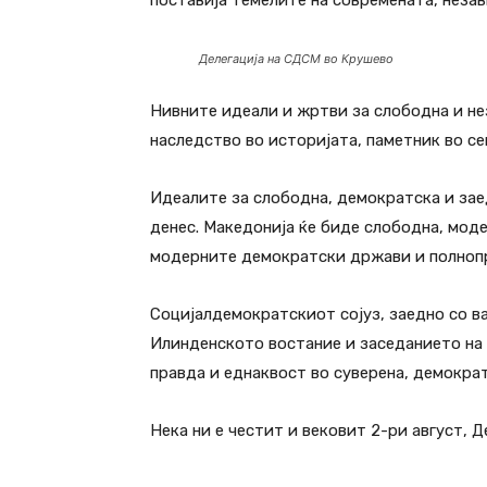
поставија темелите на современата, незав
Делегација на СДСМ во Крушево
Нивните идеали и жртви за слободна и не
наследство во историјата, паметник во се
Идеалите за слободна, демократска и за
денес. Македонија ќе биде слободна, моде
модерните демократски држави и полнопра
Социјалдемократскиот сојуз, заедно со ва
Илинденското востание и заседанието на
правда и еднаквост во суверена, демократ
Нека ни е честит и вековит 2-ри август, Д