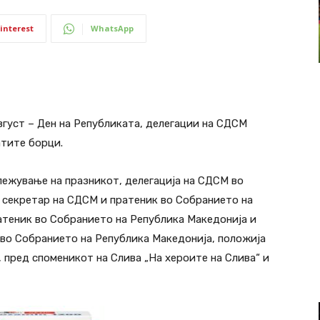
interest
WhatsApp
вгуст – Ден на Републиката, делегации на СДСМ
атите борци.
ежување на празникот, делегација на СДСМ во
 секретар на СДСМ и пратеник во Собранието на
атеник во Собранието на Република Македонија и
во Собранието на Република Македонија, положија
 пред споменикот на Слива „На хероите на Слива“ и