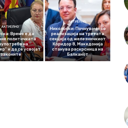
АКТУЕЛНО
АКТУЕЛНО
Николоски: Почнуваме со
ска: Време е да
реализација на третата
ане политичката
секција од железничкиот
оупотреба на
Коридор 8, Македонија
р“ и да се усвојат
станува раскрсница на
законите
Балканот