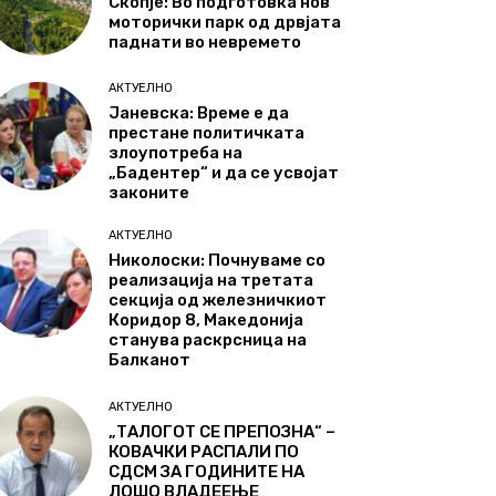
Скопје: Во подготовка нов
моторички парк од дрвјата
паднати во невремето
АКТУЕЛНО
Јаневска: Време е да
престане политичката
злоупотреба на
„Бадентер“ и да се усвојат
законите
АКТУЕЛНО
Николоски: Почнуваме со
реализација на третата
секција од железничкиот
Коридор 8, Македонија
станува раскрсница на
Балканот
АКТУЕЛНО
„ТАЛОГОТ СЕ ПРЕПОЗНА“ –
КОВАЧКИ РАСПАЛИ ПО
СДСМ ЗА ГОДИНИТЕ НА
ЛОШО ВЛАДЕЕЊЕ