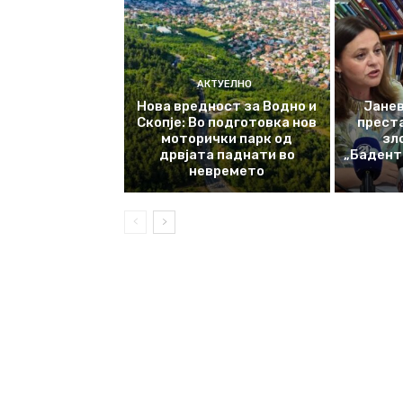
АКТУЕЛНО
Нова вредност за Водно и
Јанев
Скопје: Во подготовка нов
прест
моторички парк од
зл
дрвјата паднати во
„Баденте
невремето