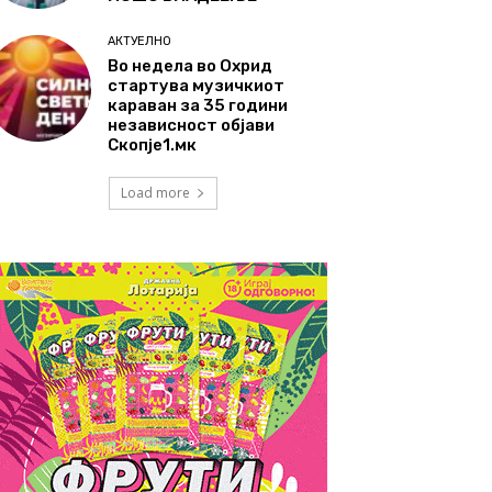
АКТУЕЛНО
Во недела во Охрид
стартува музичкиот
караван за 35 години
независност објави
Скопје1.мк
Load more