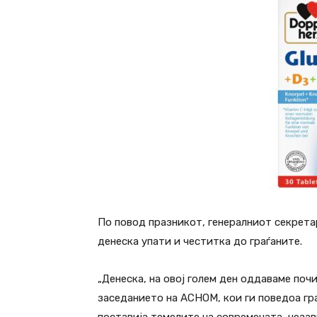
По повод празникот, генералниот секрета
денеска упати и честитка до граѓаните.
„Денеска, на овој голем ден оддаваме по
заседанието на АСНОМ, кои ги поведоа гра