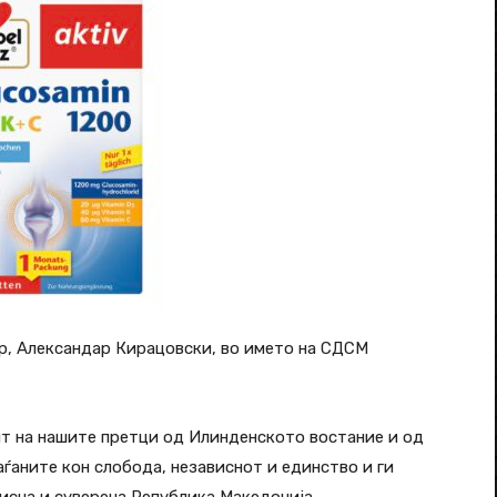
р, Александар Кирацовски, во името на СДСМ
чит на нашите претци од Илинденското востание и од
ѓаните кон слобода, независнот и единство и ги