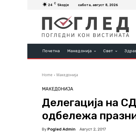
C
24
Skopje
сабота, август 8, 2026
Почетна
Македонија
Свет
Здра
Home
Македонија
МАКЕДОНИЈА
Делегација на С
одбележа празни
By
Pogled Admin
Август 2, 2017