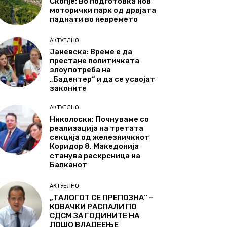
Скопје: Во подготовка нов
моторички парк од дрвјата
паднати во невремето
АКТУЕЛНО
Јаневска: Време е да
престане политичката
злоупотреба на
„Бадентер“ и да се усвојат
законите
АКТУЕЛНО
Николоски: Почнуваме со
реализација на третата
секција од железничкиот
Коридор 8, Македонија
станува раскрсница на
Балканот
АКТУЕЛНО
„ТАЛОГОТ СЕ ПРЕПОЗНА“ –
КОВАЧКИ РАСПАЛИ ПО
СДСМ ЗА ГОДИНИТЕ НА
ЛОШО ВЛАДЕЕЊЕ