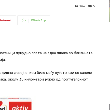
206
0
interest
WhatsApp
а патници прнудно слета на една плажа во близината
ја.
дишно девојче, кои биле меѓу луѓето кои се капеле
рика, околу 35 километри јужно од португалскиот