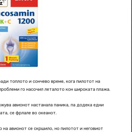
ади топлото и сончево време, кога пилотот на
проблеми го насочил леталото кон широката плажа.
ижува авионот настанала паника, па додека едни
ата, се фрлале во океанот.
 на авионот се скршило, но пилотот и неговиот