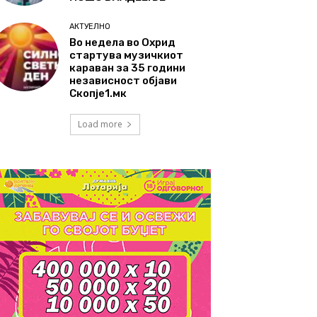
АКТУЕЛНО
Во недела во Охрид
стартува музичкиот
караван за 35 години
независност објави
Скопје1.мк
Load more