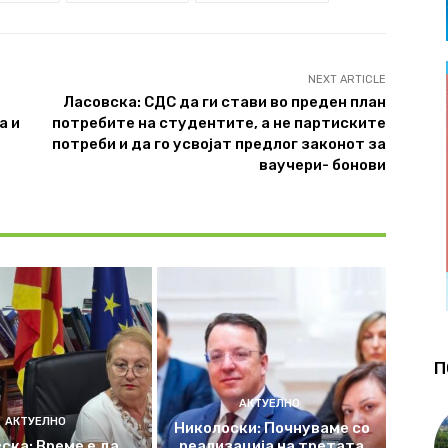
NEXT ARTICLE
Ласовска: СДС да ги стави во преден план
а и
потребите на студентите, а не партиските
потреби и да го усвојат предлог законот за
ваучери- бонови
П
АКТУЕЛНО
АКТУЕЛНО
Николоски: Почнуваме со
ска: Време е да
реализација на третата