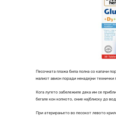
Песочната плажа била полна со капачи пор
малиот авион поради ненадејни технички 
Кога лугето забележиле дека им се прибл
бегале кон копното, оние најблиску до вод
При атерирањето во песокот левото крило