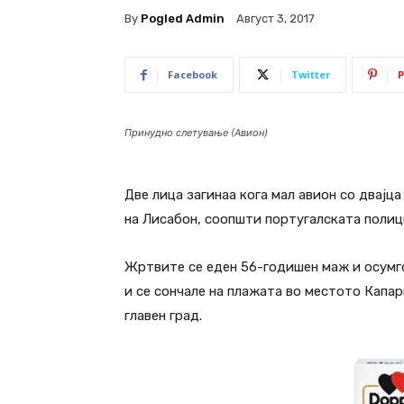
By
Pogled Admin
Август 3, 2017
Facebook
Twitter
P
Принудно слетување (Авион)
Две лица загинаа кога мал авион со двајц
на Лисабон, соопшти португалската полици
Жртвите се еден 56-годишен маж и осумго
и се сончале на плажата во местото Капа
главен град.