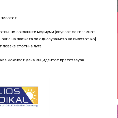
 пилотот.
жртви, но локалните медиуми јавуваат за големиот
а оние на плажата за однесувањето на пилотот кој
т повеќе стотина луге.
аква можност дека инцидентот претставува