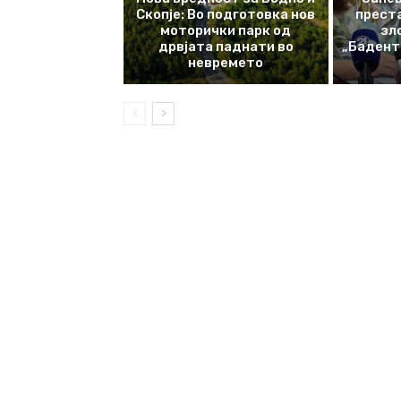
Скопје: Во подготовка нов
прест
моторички парк од
зл
дрвјата паднати во
„Баденте
невремето