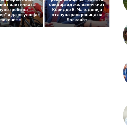
ане политичката
секција од железничкиот
оупотреба на
Коридор 8, Македонија
р“ и да се усвојат
станува раскрсница на
законите
Балканот