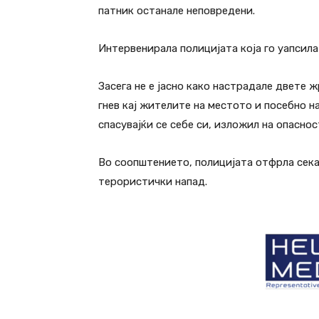
патник останале неповредени.
Интервенирала полицијата која го уапсила
Засега не е јасно како настрадале двете 
гнев кај жителите на местото и посебно н
спасувајќи се себе си, изложил на опаснос
Во соопштението, полицијата отфрла сек
терористички напад.