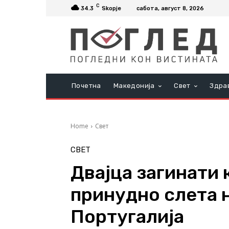
C
34.3
Skopje
сабота, август 8, 2026
Почетна
Македонија
Свет
Здра
Home
Свет
СВЕТ
Двајца загинати 
принудно слета 
Португалија