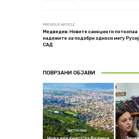
PREVIOUS ARTICLE
Медведев: Новите санкции ги поткопаа
надежите за подобри односи меѓу Русиј
САД
ПОВРЗАНИ ОБЈАВИ
АКТУЕЛНО
Нова вредност за Водно и
Јанев