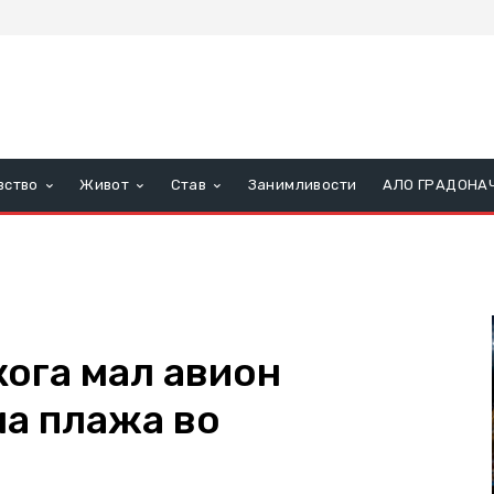
вство
Живот
Став
Занимливости
АЛО ГРАДОНА
кога мал авион
на плажа во