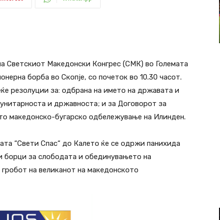
на Светскиот Македонски Конгрес (СМК) во Големата
нерна борба во Скопје, со почеток во 10.30 часот.
еќе резолуции за: одбрана на името на државата и
 унитарноста и државноста; и за Договорот за
то македонско-бугарско одбележување на Илинден.
вата “Свети Спас“ до Калето ќе се одржи панихида
и и борци за слободата и обединувањето на
а гробот на великанот на македонското