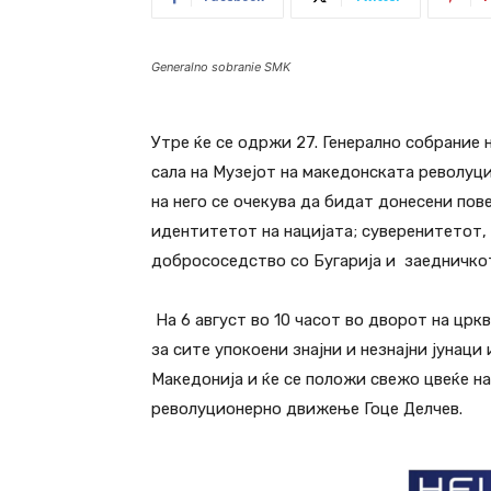
Generalno sobranie SMK
Утре ќе се одржи 27.
Генерално собрание 
сала на Музејот на македонската револуцио
на него се очекува да бидат донесени
пов
идентитетот на нацијата; суверенитетот,
добрососедство со Бугарија и заедничко
На 6 август во 10 часот во дворот на црк
за сите упокоени знајни и незнајни јунац
Македонија и ќе се положи свежо цвеќе н
револуционерно движење Гоце Делчев.