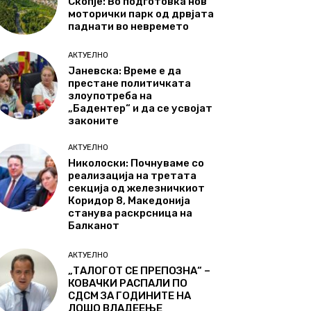
Скопје: Во подготовка нов
моторички парк од дрвјата
паднати во невремето
АКТУЕЛНО
Јаневска: Време е да
престане политичката
злоупотреба на
„Бадентер“ и да се усвојат
законите
АКТУЕЛНО
Николоски: Почнуваме со
реализација на третата
секција од железничкиот
Коридор 8, Македонија
станува раскрсница на
Балканот
АКТУЕЛНО
„ТАЛОГОТ СЕ ПРЕПОЗНА“ –
КОВАЧКИ РАСПАЛИ ПО
СДСМ ЗА ГОДИНИТЕ НА
ЛОШО ВЛАДЕЕЊЕ