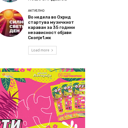
АКТУЕЛНО
Во недела во Охрид
стартува музичкиот
караван за 35 години
независност објави
Скопје1.мк
Load more