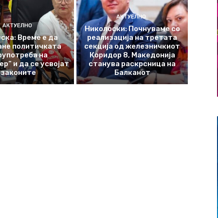
АКТУЕЛНО
АКТУЕЛНО
Николоски: Почнуваме со
ска: Време е да
реализација на третата
ане политичката
секција од железничкиот
оупотреба на
Коридор 8, Македонија
р“ и да се усвојат
станува раскрсница на
законите
Балканот