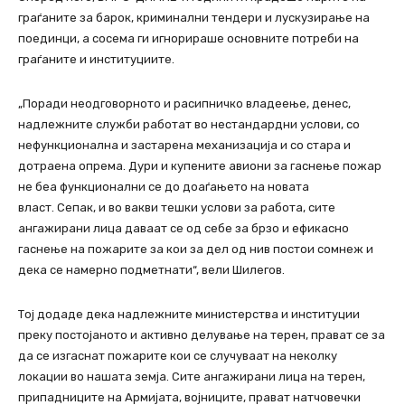
граѓаните за барок, криминални тендери и лускузирање на
поединци, а сосема ги игнорираше основните потреби на
граѓаните и институциите.
„Поради неодговорното и расипничко владеење, денес,
надлежните служби работат во нестандардни услови, со
нефункционална и застарена механизација и со стара и
дотраена опрема. Дури и купените авиони за гаснење пожар
не беа функционални се до доаѓањето на новата
власт. Сепак, и во вакви тешки услови за работа, сите
ангажирани лица даваат се од себе за брзо и ефикасно
гаснење на пожарите за кои за дел од нив постои сомнеж и
дека се намерно подметнати“, вели Шилегов.
Тој додаде дека надлежните министерства и институции
преку постојаното и активно делување на терен, прават се за
да се изгаснат пожарите кои се случуваат на неколку
локации во нашата земја. Сите ангажирани лица на терен,
припадниците на Армијата, војниците, прават натчовечки