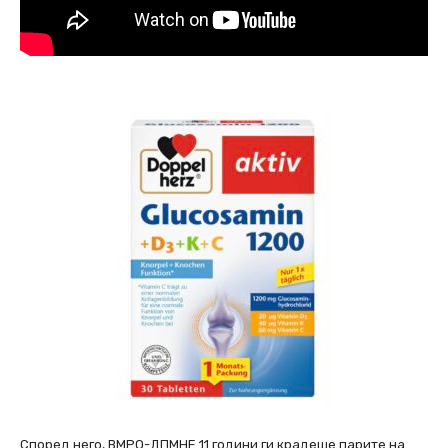
Според него, ВМРО-ДПМНЕ 11 години ги крадеше парите на