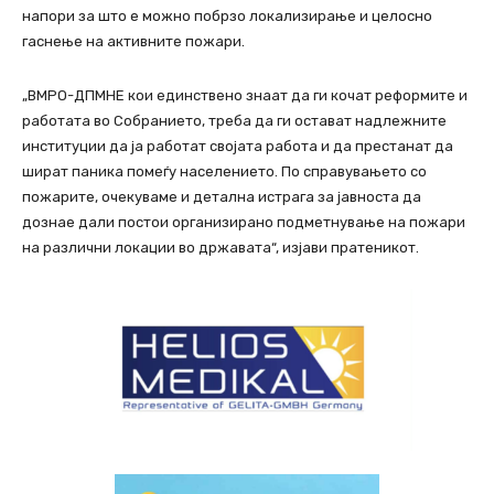
напори за што е можно побрзо локализирање и целосно
гаснење на активните пожари.
„ВМРО-ДПМНЕ кои единствено знаат да ги кочат реформите и
работата во Собранието, треба да ги остават надлежните
институции да ја работат својата работа и да престанат да
шират паника помеѓу населението. По справувањето со
пожарите, очекуваме и детална истрага за јавноста да
дознае дали постои организирано подметнување на пожари
на различни локации во државата“, изјави пратеникот.