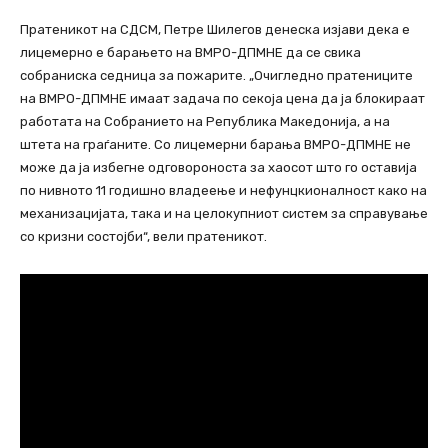
Пратеникот на СДСМ, Петре Шилегов денеска изјави дека е
лицемерно е барањето на ВМРО-ДПМНЕ да се свика
собраниска седница за пожарите. „Очигледно пратениците
на ВМРО-ДПМНЕ имаат задача по секоја цена да ја блокираат
работата на Собранието на Република Македонија, а на
штета на граѓаните. Со лицемерни барања ВМРО-ДПМНЕ не
може да ја избегне одговороноста за хаосот што го оставија
по нивното 11 годишно владеење и нефунцкионалност како на
механизацијата, така и на целокупниот систем за справување
со кризни состојби“, вели пратеникот.