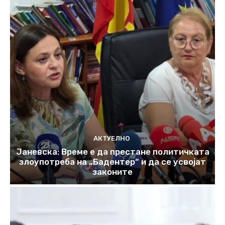
АКТУЕЛНО
Јаневска: Време е да престане политичката
злоупотреба на „Бадентер“ и да се усвојат
законите