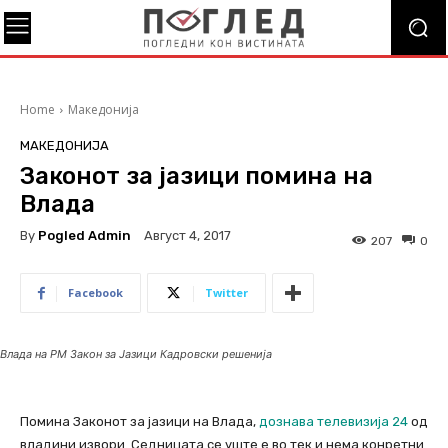
Home
Македонија
МАКЕДОНИЈА
Законот за јазици помина на
Влада
By
Pogled Admin
Август 4, 2017
207
0
Facebook
Twitter
Влада на РМ Закон за Јазици Кадровски решенија
Помина Законот за јазици на Влада,
дознава телевизија 24
од
владини извори. Седницата се уште е во тек и нема конретни