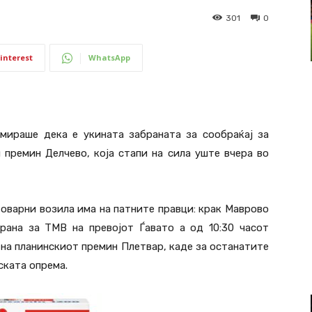
301
0
interest
WhatsApp
мираше дека е укината забраната за сообраќај за
 премин Делчево, која стапи на сила уште вчера во
товарни возила има на патните правци: крак Маврово
брана за ТМВ на превојот Ѓавато а од 10:30 часот
 на планинскиот премин Плетвар, каде за останатите
ската опрема.