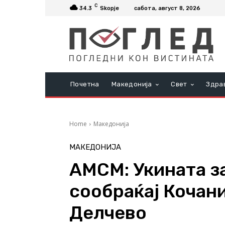
C
34.3
Skopje
сабота, август 8, 2026
Почетна
Македонија
Свет
Здра
Home
Македонија
МАКЕДОНИЈА
АМСМ: Укината з
сообраќај Кочани
Делчево