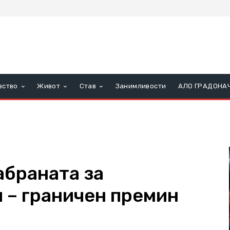
вство
Живот
Став
Занимливости
АЛО ГРАДОНА
абраната за
 – граничен премин