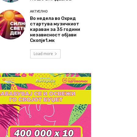
АКТУЕЛНО
Во недела во Охрид
стартува музичкиот
караван за 35 години
независност објави
Скопје1.мк
Load more