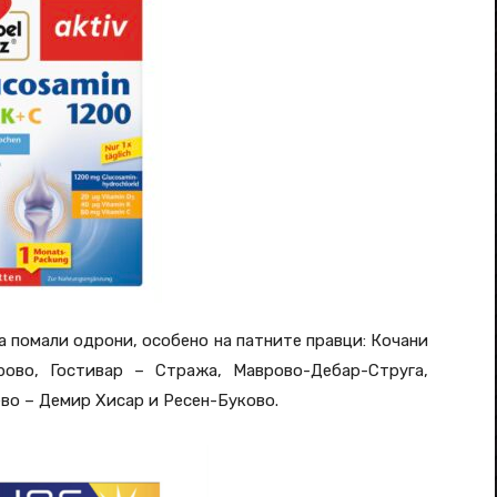
а помали одрони, особено на патните правци: Кочани
ово, Гостивар – Стража, Маврово-Дебар-Струга,
ево – Демир Хисар и Ресен-Буково.