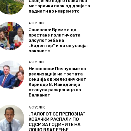
Скопје: Во подготовка нов
моторички парк од дрвјата
паднати во невремето
АКТУЕЛНО
Јаневска: Време е да
престане политичката
злоупотреба на
„Бадентер“ и да се усвојат
законите
АКТУЕЛНО
Николоски: Почнуваме со
реализација на третата
секција од железничкиот
Коридор 8, Македонија
станува раскрсница на
Балканот
АКТУЕЛНО
„ТАЛОГОТ СЕ ПРЕПОЗНА“ –
КОВАЧКИ РАСПАЛИ ПО
СДСМ ЗА ГОДИНИТЕ НА
ЛОШО ВЛАДЕЕЊЕ