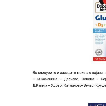
Во клисурите и засеците можна е појава н
– М.Каменица – Делчево, Виница – Бер
Д.Капија – Удово, Катланово-Велес, Круш