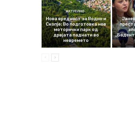
АКТУЕЛНО
Нова вредност за Водно и
Јанев
Скопје: Во подготовка нов
прест
моторички парк од
зл
дрвјата паднати во
„Баденте
невремето