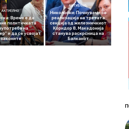
АКТУЕЛНО
АКТУЕЛНО
Николоски: Почнуваме со
ска: Време е да
реализација на третата
ане политичката
секција од железничкиот
оупотреба на
Коридор 8, Македонија
р“ и да се усвојат
станува раскрсница на
законите
Балканот
П