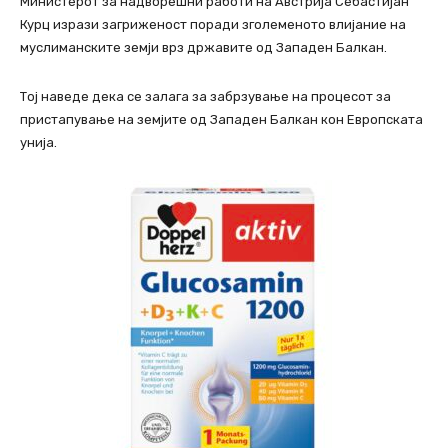
Министерот за надворешни работи на Австрија Себастијан
Курц изрази загриженост поради зголеменото влијание на
муслиманските земји врз државите од Западен Балкан.
Тој наведе дека се залага за забрзување на процесот за
пристапување на земјите од Западен Балкан кон Европската
унија.