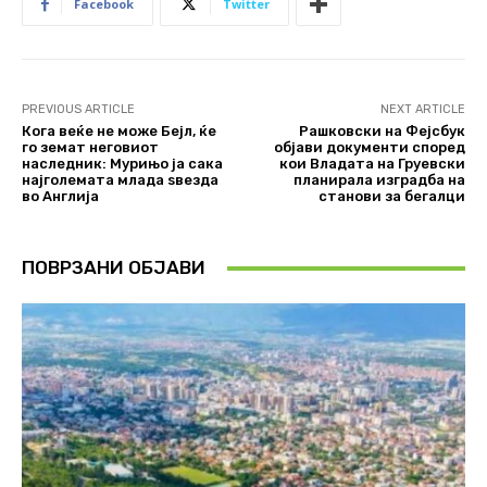
Facebook
Twitter
PREVIOUS ARTICLE
NEXT ARTICLE
Кога веќе не може Бејл, ќе
Рашковски на Фејсбук
го земат неговиот
објави документи според
наследник: Мурињо ја сака
кои Владата на Груевски
најголемата млада ѕвезда
планирала изградба на
во Англија
станови за бегалци
ПОВРЗАНИ ОБЈАВИ