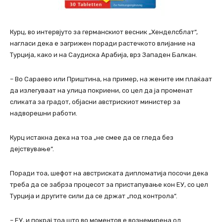
Курц, во интервјуто за германскиот весник „Хенделсблат“,
нагласи дека е загрижен поради растечкото влијание на
Турција, како и на Саудиска Арабија, врз Западен Балкан.
– Во Сараево или Приштина, на пример, на жените им плаќаат
да излегуваат на улица покриени, со цел да ја променат
сликата за градот, објасни австрискиот министер за
надворешни работи.
Курц истакна дека на тоа „не смее да се гледа без
дејствување“.
Поради тоа, шефот на австриската дипломатија посочи дека
треба да се забрза процесот за пристапување кон ЕУ, со цел
Турција и другите сили да се држат „под контрола“.
– ЕУ, и покрај тоа што во моментов е вознемирена од