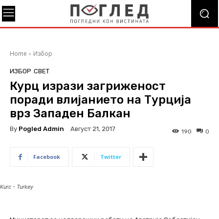
Home
Избор
ИЗБОР
СВЕТ
Курц изрази загриженост
поради влијанието на Турција
врз Западен Балкан
By
Pogled Admin
Август 21, 2017
190
0
Facebook
Twitter
Kurc - Turkey