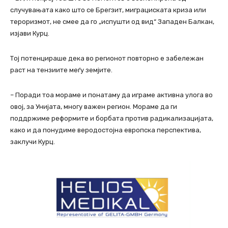
случувањата како што се Брегзит, миграциската криза или
тероризмот, не смее да го „испушти од вид“ Западен Балкан,
изјави Курц.
Тој потенцираше дека во регионот повторно е забележан
раст на тензиите меѓу земјите.
– Поради тоа мораме и понатаму да играме активна улога во
овој, за Унијата, многу важен регион. Мораме да ги
поддржиме реформите и борбата против радикализацијата,
како и да понудиме веродостојна европска перспектива,
заклучи Курц.