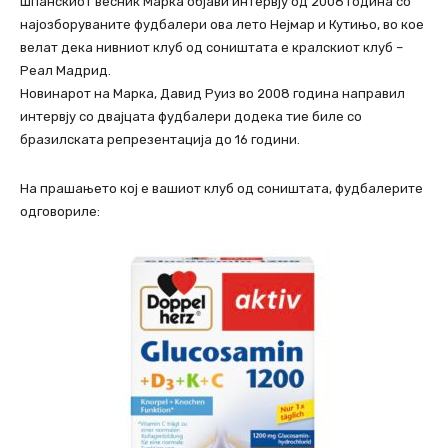
Шпанскиот весник Марка објави интервју од 2008 година со
најозборуваните фудбалери ова лето Нејмар и Кутињо, во кое
велат дека нивниот клуб од соништата е кралскиот клуб –
Реал Мадрид.
Новинарот на Марка, Давид Руиз во 2008 година направил
интервју со двајцата фудбалери додека тие биле со
бразилската репрезентација до 16 години.
На прашањето кој е вашиот клуб од соништата, фудбалерите
одговориле: