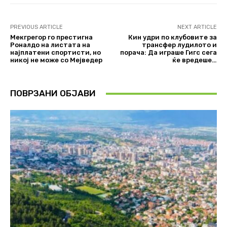
PREVIOUS ARTICLE
NEXT ARTICLE
Мекгрегор го престигна
Кин удри по клубовите за
Роналдо на листата на
трансфер лудилото и
најплатени спортисти, но
порача: Да играше Гигс сега
никој не може со Мејведер
ќе вредеше…
ПОВРЗАНИ ОБЈАВИ