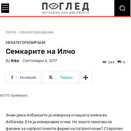
Home
Некатегоризирани
НЕКАТЕГОРИЗИРАНИ
Семкарите на Илчо
By
Kiko
Септември 6, 2017
284
0
Facebook
Twitter
ФОТО: Булеварко
Знам дека Албанците ја исвиркаа и нашата химна во
Албанија. Ете ја исвиркавме и ние. Но зошто секогаш се
фаќаме за најпростачките форми на патриотизам? Стерилен