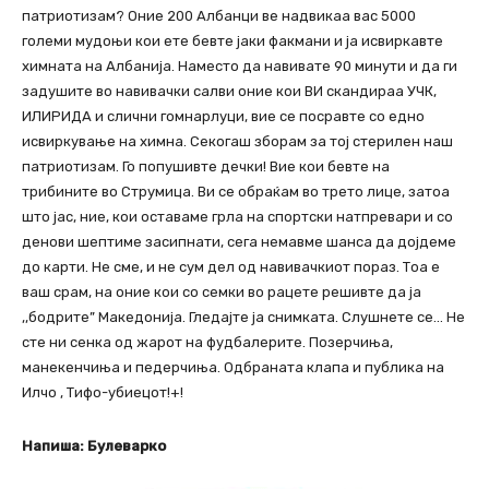
патриотизам? Оние 200 Албанци ве надвикаа вас 5000
големи мудоњи кои ете бевте јаки факмани и ја исвиркавте
химната на Албанија. Наместо да навивате 90 минути и да ги
задушите во навивачки салви оние кои ВИ скандираа УЧК,
ИЛИРИДА и слични гомнарлуци, вие се посравте со едно
исвиркување на химна. Секогаш зборам за тој стерилен наш
патриотизам. Го попушивте дечки! Вие кои бевте на
трибините во Струмица. Ви се обраќам во трето лице, затоа
што јас, ние, кои оставаме грла на спортски натпревари и со
денови шептиме засипнати, сега немавме шанса да дојдеме
до карти. Не сме, и не сум дел од навивачкиот пораз. Тоа е
ваш срам, на оние кои со семки во рацете решивте да ја
,,бодрите” Македонија. Гледајте ја снимката. Слушнете се… Не
сте ни сенка од жарот на фудбалерите. Позерчиња,
манекенчиња и педерчиња. Одбраната клапа и публика на
Илчо , Тифо-убиецот!+!
Напиша: Булеварко