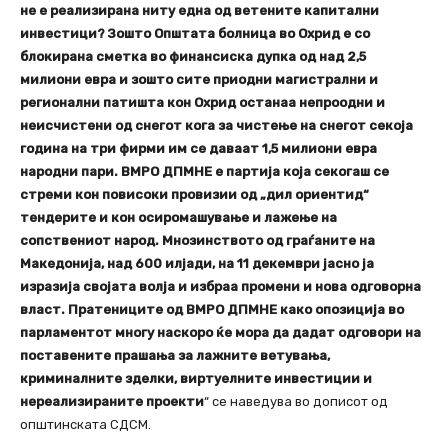
не е реализирана ниту една од ветените капитални
инвестици? Зошто Општата болница во Охрид е со
блокирана сметка во финансиска дупка од над 2,5
милиони евра и зошто сите приодни магистрални и
регионални патишта кон Охрид останаа непроодни и
неисчистени од снегот кога за чистење на снегот секоја
година на три фирми им се даваат 1,5 милиони евра
народни пари. ВМРО ДПМНЕ е партија која секогаш се
стреми кон повисоки провизии од „дил ориентид“
тендерите и кон осиромашување и лажење на
сопствениот народ. Мнозинството од граѓаните на
Македонија, над 600 илјади, на 11 декември јасно ја
изразија својата волја и избраа промени и нова одговорна
власт. Пратениците од ВМРО ДПМНЕ како опозиција во
парламентот многу наскоро ќе мора да дадат одговори на
поставените прашања за лажните ветувања,
криминалните зделки, виртуелните инвестиции и
нереализираните проекти
“ се наведува во дописот од
општинската СДСМ.