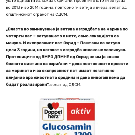
уште еднаш ги излажаа охриѓани. Проектите што ги ветуваа
во 2013 и во 2014 година, повторно ги ветија и вчера, велат од
општинскиот огранот на СДСМ.
„Власта во заминување ја ветува изградбата на марина по
четврти пат – ветувањето е исто, само локацијата се
менува. И експресниот пат Охрид – Пештани се ветува
цели 3 години, но неговата изградба никако не започнува.
Пратениците од ВМРО ДПМНЕ од Охрид не им ја кажаа
болната вистина на охриѓани – дека постоечките проекти
за марината и за експресниот пат имаат негативно
влијание врз животната средина и дека никогаш нема да
бидат реализирани“,
велат од СДСМ.