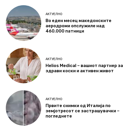
АКТУЕЛНО
Во еден месец македонските
аеродроми опслужиле над
460.000 патници
АКТУЕЛНО
Helios Medical – вашиот партнер за
здрави коски и активен живот
АКТУЕЛНО
Првите снимки од Италија по
земјотресот се застрашувачки –
погледнете