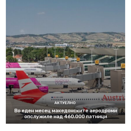
АКТУЕЛНО
Во еден месец македонските аеродроми
опслужиле над 460.000 патници