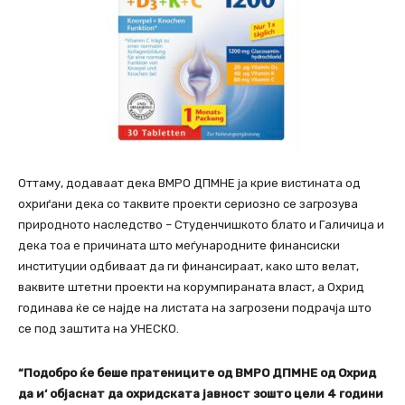
Оттаму, додаваат дека ВМРО ДПМНЕ ја крие вистината од
охриѓани дека со таквите проекти сериозно се загрозува
природното наследство – Студенчишкото блато и Галичица и
дека тоа е причината што меѓународните финансиски
институции одбиваат да ги финансираат, како што велат,
ваквите штетни проекти на корумпираната власт, а Охрид
годинава ќе се најде на листата на загрозени подрачја што
се под заштита на УНЕСКО.
“Подобро ќе беше пратениците од ВМРО ДПМНЕ од Охрид
да и‘ објаснат да охридската јавност зошто цели 4 години