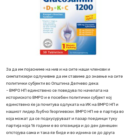
За да им појасниме на нив и на сите наши членови и
симпатизери одлучивме да им ставиме до знаење на сите
политички субјекти во Општина Делчево дека:
– ВМРО НП единствено се поведува по начелата на
историското ВМРО и е посебен политички субјект кој
единствено ќе ја почитува одлуката на ИК на ВМРО НП и
нашиот лидер Љубчо Георгиевски. ВМРО НП не е партија во
која можат да се подкусуруваат и пазар поединци туку
партија која 16 години е во опозиција и до ден денешен
опстојува сама и така ќе биде и во иднина се до друга