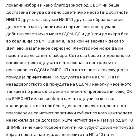
локални избори и како благодарност од СДСМ ни беше
доставена понуда од едно советничко место (д(добитно) и
НИШТО друго, нагласувам НИШТО друго, со образложение
дека имало многу политички партии кои ги следувало
добитно советничко место (ДОМ, ДС и др.) кои до вчера беа
во коалиција со ВМРО ДПМНЕ, а за кои не верувам дека во
Делчево имаат некое сериозно членство кое може да им
помогне за локалните избори. Сето ова беше поткрепено со
изговорот дека одлуката е донесена во централните
преговори со СДСМ и ВМРО НП на што и ние така оскудната
понуда ја прифативме. По одлуката на ИК на ВМРО НП и
незадоволството од понудата на СДСМ и неколку месечното
тапкање по рамо од страна на нивните преговарачи, секој ОК
на ВМРО НП имаше слобода сам да одлучи со кого ќе
коалицира, што за нас беше доволен показател, зошто да
преговараме со истиот политички субјект со кого централата
не можела да се договори. Уште истиот ден ни јавија од ВМРО
ДПМНЕ и ние како посебен политички субјект добивме понуда
која за нашата партија, за членовите на НП е 10 пати