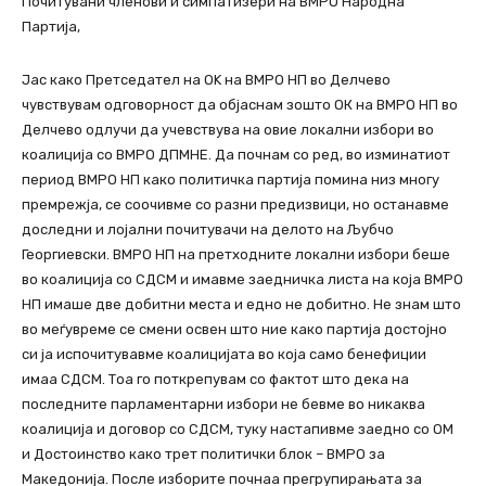
Почитувани членови и симпатизери на ВМРО Народна
Партија,
Јас како Претседател на ОK на ВМРО НП во Делчево
чувствувам одговорност да објаснам зошто ОК на ВМРО НП во
Делчево одлучи да учевствува на овие локални избори во
коалиција со ВМРО ДПМНЕ. Да почнам со ред, во изминатиот
период ВМРО НП како политичка партија помина низ многу
премрежја, се соочивме со разни предизвици, но останавме
доследни и лојални почитувачи на делото на Љубчо
Георгиевски. ВМРО НП на претходните локални избори беше
во коалиција со СДСМ и имавме заедничка листа на која ВМРО
НП имаше две добитни места и едно не добитно. Не знам што
во меѓувреме се смени освен што ние како партија достојно
си ја испочитувавме коалицијата во која само бенефиции
имаа СДСМ. Тоа го поткрепувам со фактот што дека на
последните парламентарни избори не бевме во никаква
коалиција и договор со СДСМ, туку настапивме заедно со ОМ
и Достоинство како трет политички блок – ВМРО за
Македонија. После изборите почнаа прегрупирањата за