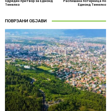
Одреден притвор за Едмонд
Распишана потерница по
Темелко
Едмонд Темелко
ПОВРЗАНИ ОБЈАВИ