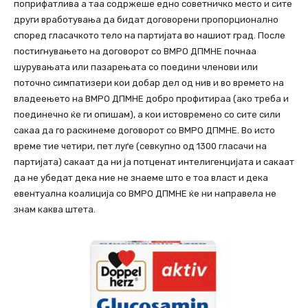
поприфатлива а таа содржеше едно советничко место и сите
други вработувања да бидат договорени пропорционално
според гласачкото тело на партијата во нашиот град. После
постигнувањето на договорот со ВМРО ДПМНЕ почнаа
шурувањата или пазарењата со поедини членови или
поточно симпатизери кои добар дел од нив и во времето на
владеењето на ВМРО ДПМНЕ добро профитираа (ако треба и
поединечно ќе ги опишам), а кои истовремено со сите сили
сакаа да го раскинеме договорот со ВМРО ДПМНЕ. Во исто
време тие четири, пет луѓе (севкупно од 1300 гласачи на
партијата) сакаат да ни ја потценат интелигенцијата и сакаат
да не убедат дека ние не знаеме што е тоа власт и дека
евентуална коалиција со ВМРО ДПМНЕ ќе ни направела не
знам каква штета.