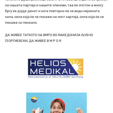
за нашата партија и нашите членови, таа ќе опстои а многу
бргу ќе дојде денот и кога повторно ќе се види нејзината
сила, сила која ќе се покаже на лист хартија, сила која ќе се
покаже со пенкало.
ДА ЖИВЕЕ ТАТКОТО НА ВМРО ВО МАКЕДОНИЈА ЉУБЧО
ГЕОРГИЕВСКИ, ДА ЖИВЕЕ В М Р О !!!