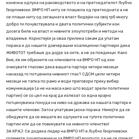
конечна одлука на раководството и на претседателот Љубчо
Георгиевски. ВМРО НП ниту се плашела од претходната а не
се плаши ниту од сегашната власт бидејќи на свој грб многу
добро ги почувствувала и двата политички субјекти кои
досега биле на власт и нивните злоупотреби и методи на
владеење. Користејќи ја оваа прилика сакам да упатам
порака и до нашите довчерашни коалициони партнери дека
ЖИВОТОТ требаше да дојде за сите, а не за поединци. Како
Вие, ќе им објасните на членовите на ВМРО НП од кои
очекувате гласови дека вашата партија четири месеци
наназад го потценила нивниот глас? СДСМ цели четири
месеци не тапка по рамо и води преговори преку вибер
комуникација (а не на маса како што водат зрели политички
партии) се со цел на крај да излезат со една крајно
потценувачка понуда на ниво на држава за нашата партија и
нашите членови. Затоа упатувам јасна порака: Немојте да се
обидувате да се мешате во одлуките на туѓите политички
партии или да се повикувате на нивното членство!
ЗА КРАЈ: Се додека лидер на ВМРО НП е Љубчо Георгиевски
големите душегрижници за ВМРО НП воопшто да не се грижат