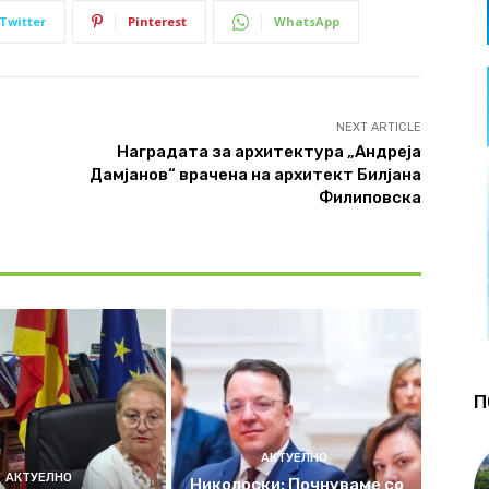
Twitter
Pinterest
WhatsApp
NEXT ARTICLE
Наградата за архитектура „Андреја
Дамјанов“ врачена на архитект Билјана
Филиповска
П
АКТУЕЛНО
АКТУЕЛНО
Николоски: Почнуваме со