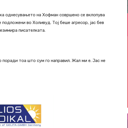
дека однесувањето на Хофман совршено се вклопува
 подложени во Холивуд. Тој беше агресор, јас бев
резимира писателката.
поради тоа што сум го направил. Жал ми е. Јас не