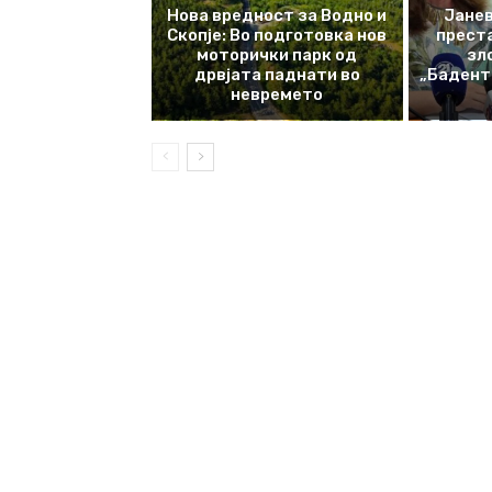
Нова вредност за Водно и
Јанев
Скопје: Во подготовка нов
прест
моторички парк од
зл
дрвјата паднати во
„Баденте
невремето