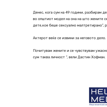
Денес, кога сум на 49 години, разбирам 
во општиот модел на она на што жените се
дете,кое беше сексуално малтретирано”, 
Актерот веќе се извини за неговото дело.
Почитувам жените и се чувствувам ужасно 
сум таква личност “, вели Дастин Хофман.