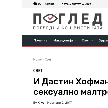
C
27
Skopje
петок, август 7, 2026
Почетна
Македонија
Свет
Здра
Home
Свет
СВЕТ
И Дастин Хофман
сексуално малт
By
Kiko
Ноември 2, 2017