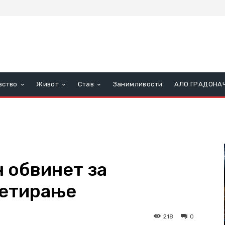
вство
Живот
Став
Занимливости
АЛО ГРАДОНА
 обвинет за
ретирање
218
0