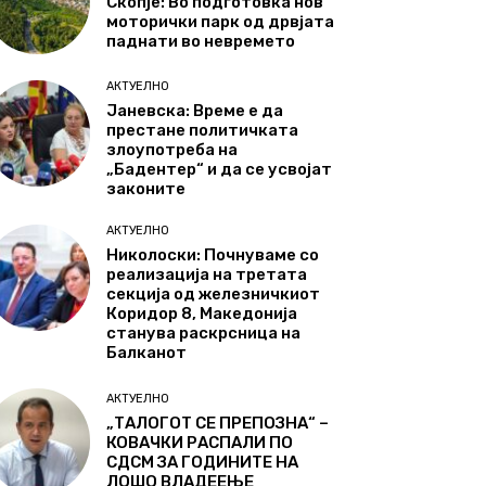
Скопје: Во подготовка нов
моторички парк од дрвјата
паднати во невремето
АКТУЕЛНО
Јаневска: Време е да
престане политичката
злоупотреба на
„Бадентер“ и да се усвојат
законите
АКТУЕЛНО
Николоски: Почнуваме со
реализација на третата
секција од железничкиот
Коридор 8, Македонија
станува раскрсница на
Балканот
АКТУЕЛНО
„ТАЛОГОТ СЕ ПРЕПОЗНА“ –
КОВАЧКИ РАСПАЛИ ПО
СДСМ ЗА ГОДИНИТЕ НА
ЛОШО ВЛАДЕЕЊЕ