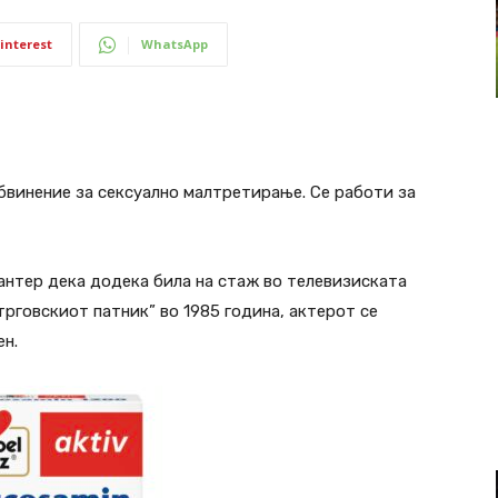
interest
WhatsApp
бвинение за сексуално малтретирање. Се работи за
Хантер дека додека била на стаж во телевизиската
трговскиот патник” во 1985 година, актерот се
ен.