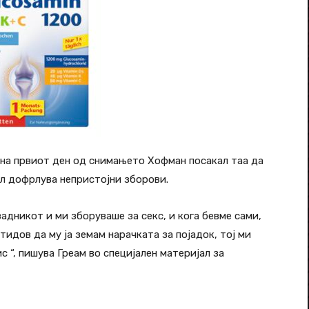
е на првиот ден од снимањето Хофман посакал таа да
ал дофрлува непристојни зборови.
адникот и ми зборуваше за секс, и кога бевме сами,
отидов да му ја земам нарачката за појадок, тој ми
с “, пишува Греам во специјален материјал за