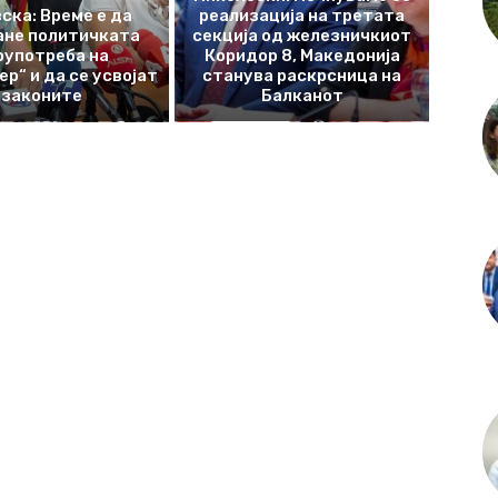
ска: Време е да
реализација на третата
ане политичката
секција од железничкиот
оупотреба на
Коридор 8, Македонија
р“ и да се усвојат
станува раскрсница на
законите
Балканот