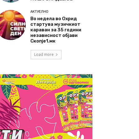
АКТУЕЛНО
Во недела во Охрид
стартува музичкиот
караван за 35 години
независност објави
Скопје1.мк
Load more