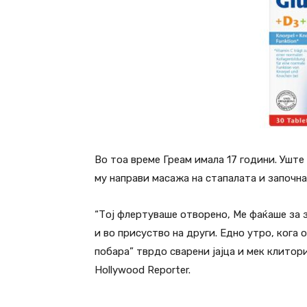
Во тоа време Греам имала 17 години. Ушт
му направи масажа на стапалата и започн
“Тој флертуваше отворено, Ме фаќаше за з
и во присуство на други. Едно утро, кога 
побара” тврдо сварени јајца и мек клитори
Hollywood Reporter.