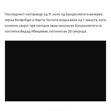
Последниот натпревар од 11. коло од Бундеслигата вечерва
играа Волфсбург и Херта. Гостите водеа веќе од 1. минута, кога
конечно својот прв погодок оваа сезона во Бундеслигата го
постигна Ведад Ибишевиќ, поточно во 20 секунда..