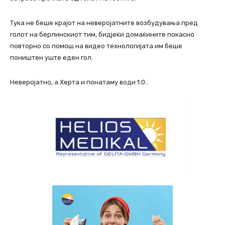
Тука не беше крајот на неверојатните возбудувања пред
голот на берлинскиот тим, бидјеќи домаќините покасно
повторно со помош на видео технологијата им беше
поништен уште еден гол.
Неверојатно, а Херта и понатаму води 1:0..