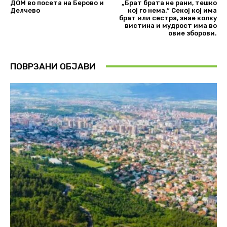
ДОМ во посета на Берово и
„Брат брата не рани, тешко
Делчево
кој го нема.“ Секој кој има
брат или сестра, знае колку
вистина и мудрост има во
овие зборови.
ПОВРЗАНИ ОБЈАВИ