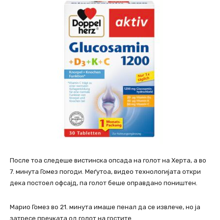
После тоа следеше вистинска опсада на голот на Херта, а во
7. минута Гомез погоди. Меѓутоа, видео технологијата откри
дека постоел офсајд, па голот беше оправдано поништен.
Марио Гомез во 21. минута имаше пенал да се извлече, но ја
затресе пречката од голот на гостите.