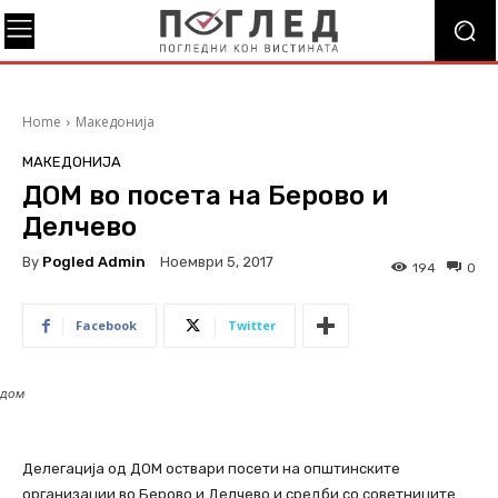
Home
Македонија
МАКЕДОНИЈА
ДОМ во посета на Берово и
Делчево
By
Pogled Admin
Ноември 5, 2017
194
0
Facebook
Twitter
дом
Делегација од ДОМ оствари посети на општинските
организации во Берово и Делчево и средби со советниците