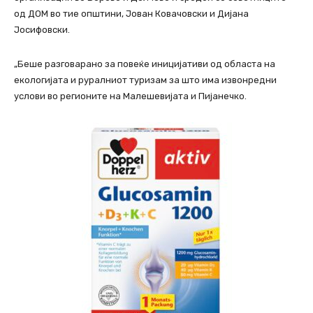
од ДОМ во тие општини, Јован Ковачовски и Дијана
Јосифовски.
„Беше разговарано за повеќе иницијативи од областа на
екологијата и руралниот туризам за што има извонредни
услови во регионите на Малешевијата и Пијанечко.