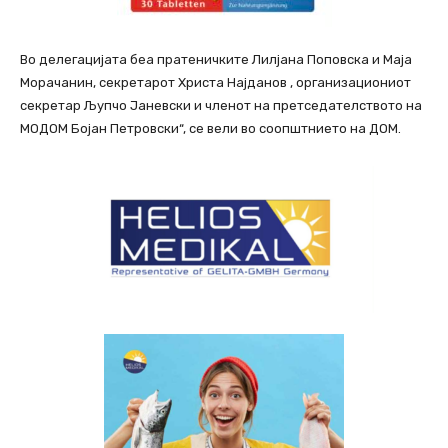
Во делегацијата беа пратеничките Лилјана Поповска и Маја
Морачанин, секретарот Христа Најданов , организациониот
секретар Љупчо Јаневски и членот на претседателството на
МОДОМ Бојан Петровски“, се вели во соопштнието на ДОМ.