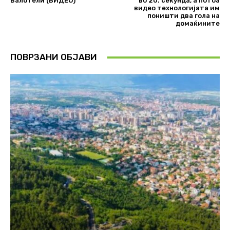
Балотели (ВИДЕО)
во 20. секунда, а потоа
видео технологијата им
поништи два гола на
домаќините
ПОВРЗАНИ ОБЈАВИ