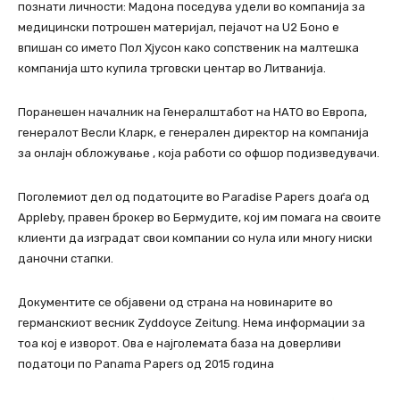
познати личности: Мадона поседува удели во компанија за
медицински потрошен материјал, пејачот на U2 Боно е
впишан со името Пол Хјусон како сопственик на малтешка
компанија што купила трговски центар во Литванија.
Поранешен началник на Генералштабот на НАТО во Европа,
генералот Весли Кларк, е генерален директор на компанија
за онлајн обложување , која работи со офшор подизведувачи.
Поголемиот дел од податоците во Paradise Papers доаѓа од
Appleby, правен брокер во Бермудите, кој им помага на своите
клиенти да изградат свои компании со нула или многу ниски
даночни стапки.
Документите се објавени од страна на новинарите во
германскиот весник Zyddoyce Zeitung. Нема информации за
тоа кој е изворот. Ова е најголемата база на доверливи
податоци по Panama Papers од 2015 година