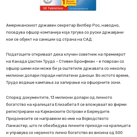
Американскиот државен секретар Вилбер Рос, наводно,
поседува офшор компанија која тргува со руски државјани
кои се објект на санкции од страна на САД.
Податоците откриваат дека клучен советник на премиерот
на Канада Џастин Трудо – Стивен Бронфман – е поврзан со
офшор шеми кои може би ја оштетиле државата со неколку
милиони долари поради неплатени даноци. Во истото време,
Трудо водеше кампања за запирање на офшорните зони.
Според документите, 13 милиони долари од личното
богатство на кралицата Елизабета II се вложуваат во фирми
регистрирани на Кајманските Острови и Бермудите.
Придонесите се направени во име на Војводството
Ланкастер, што ги обезбедува личните приходи на кралицата
и управува со нејзиното лично богатство во висина од 500