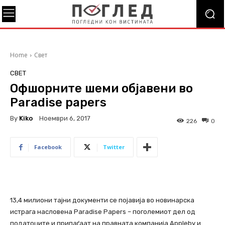
Home
Свет
СВЕТ
Офшорните шеми објавени во
Paradise papers
By
Kiko
Ноември 6, 2017
226
0
Facebook
Twitter
13,4 милиони тајни документи се појавија во новинарска
истрага насловена Paradise Papers – поголемиот дел од
податоците и припаѓаат на правната компанија Appleby и