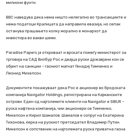
милиони фунти.
BBC наведува дека нема ништо нелегално во трансакциите и
нема податоци Кралицата да направила евазија, но сепак
останува прашањето колку морално е монархот да
инвестира во вакви шеми.
Paradise Papers ја откриваат и врската помеѓу министерот за
трговија на САД Вилбур Рос и двајца руски државјани кои се
објект на санкции – гасниот магнат Генадиј Тимченко и
Леонид Михелсон.
Документите покажуваат дека Рос е акционер во бродската
компанија Navigator Holdings, регистрирана на Кајманските
острови. Еден од најголемите клиенти на Navigator е SIBUR –
руска нафтена компанија, чии акционери се Тимченко,
Микелсон и Кирил Шамалов. Шамалов е сопруг на Екатерина
Тихонова, ќерка на рускиот претседател Владимир Путин.
Микелсон е сопственик на најголемата руска приватна гасна