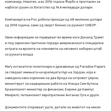
компанија, Новатек, а во 2016 година Форбс е прогласен за
најбогат русин со богатство од 14,4 милијарди долари.
Компанијата на Рос добила приходи од 68 милиони долари
од 2014 година, само од својот бизнис со рускиот СИБУР.
Овие информации се појавуваат во време кога Доналд Трамп
е под сериозен притисок поради американската специјална
истрага за врските на членовите на неговиот изборен штаб
со руската влада.
Меѓу останатите политичари и државници од Paradise Papers
се гледаат имињата на кралицата Нур на Јордан, која е
наведена како корисник на два брода на островот Џерси,
министерот за надворешни работи на Уганда Сем Кутеса;
Бразилскиот министер за финансии, Енрике де Кампус
Меирелс; литванскиот европратеник Антанас Гуга и други.
Документите откриваат уште, детали за животот на некои