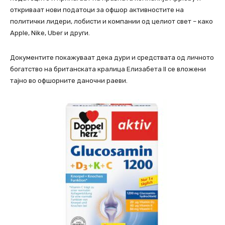
откриваат нови податоци за офшор активностите на
политички лидери, лобисти и компании од целиот свет – како
Apple, Nike, Uber и други.
Документите покажуваат дека дури и средствата од личното
богатство на британската кралица Елизабета II се вложени
тајно во офшорните даночни раеви.