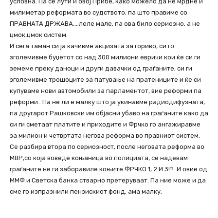
условна. Па се лути и овој Прибе, како можело да не мрдне и
милиметар реформата во судството, па што правиме со
ПРАВНАТА ДРЖАВА….леле мале, па ова било сериозно, а не
цмок,цмок систем.
И сега таман си ја качивме акцизата за гориво, си го
зголемивме буџетот со над 300 милиони евричи кои ќе си ги
земеме преку даноци и други давачки од граѓаните, си ги
зголемивме трошоците за патување на пратениците и ќе си
купуваме нови автомобили за парламентот, вие реформи па
реформи.. Па не ли е малку што ја укинавме радиодифузната,
па другарот Рашковски им објасни убаво на граѓаните како да
си ги сметаат платите и приходите и Фрчко го ангажиравме
за милион и четвртата негова реформа во правниот систем.
Се разбира втора по сериозност, после неговата реформа во
МВР,со која воведе коњаница во полициата, се надевам
граѓаните не ги заборавиле коњите ФРЧКО 1, 2 И 3!?. И овие од
ММФ и Светска банка стварно претеруваат. Па ние може и да
сме го изпразнили пензискиот фонд, ама малку.