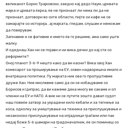
великанот Борис Трајковски, заедно кај дедо Наум, црквата
мајка и црквата ќерка, ќе не признаат ли нема ли да не
признаат, договори во сите области, пијте си кафе не се
замарајте со историја…ај мајката, гледам, слушам и неможам
да поверувам.
Запнавме и се фативме и името ќе го решиме, ама само уште
малку.
И одеднаш Хан ни се појави и ни вика дечки до кај сте со
реф
ормите?
Оној планот 3-6-9 нешто како да ви касни? Вика овој Хан
комесарот за проширување на ЕУ, освен надворешна имало и
внатрешна политика. Пу мајката ние ова го пропуштивме
друже Хан. Ние мислевме само да си се избацуваме со
Борисов и Ципрас, да ви кажеме дека многу ве сакаме и оп
членки на ЕУ и НАТО. А вие ни се лутите зошто давал судот
наш повеќе затвор за украдени кило ќебапи и за тегнење за
коса, одколку за уништување на техника за прислушкување и
незаконско прислушкување на илјадници граѓани или пак
недај боже 5-6 шамари на градоначалник, ќе си поминеш со