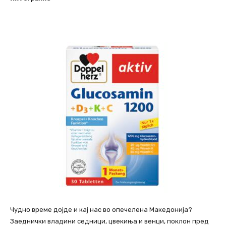
Чудно време дојде и кај нас во опечелена Македонија?
Заеднички владини седници, цвекиња и венци, поклон пред