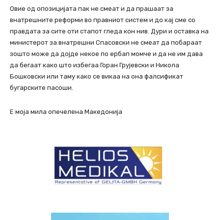
Овие од опозицијата пак не смеат и да прашаат за
внатрешните реформи во правниот систем и до кај сме со
правдата за сите оти стапот гледа кон нив. Дури и оставка на
министерот за внатрешни Спасовски не смеат да побараат
зошто може да дојде некое по ербап момче и да не им дава
да бегаат како што избегаа Горан Грујевски и Никола
Бошковски или таму како се викаа на она фалсификат
бугарските пасоши.
Е моја мила опечелена Македонија