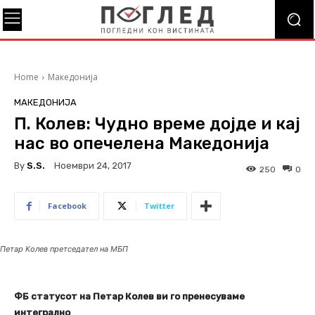
Home
Македонија
МАКЕДОНИЈА
П. Колев: Чудно време дојде и кај
нас во опечелена Македонија
By
S.s.
Ноември 24, 2017
250
0
Facebook
Twitter
Петар Колев претседател на МБП
ФБ статусот на Петар Колев ви го пренесуваме
интегрално