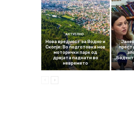
АКТУЕЛНО
Нова вредност за Водно и
Јанев
Скопје: Во подготовка нов
прест
моторички парк од
зл
дрвјата паднати во
„Баденте
невремето