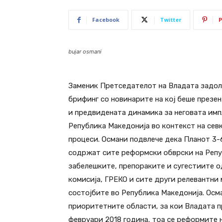
Facebook
Twitter
P
bujar osmani
Заменик Претседателот на Владата задол
брифинг со новинарите на кој беше презе
и предвидената динамика за неговата имп
Република Македонија во контекст на сев
процеси. Османи подвлече дека Планот 3-6
содржат сите реформски обврски на Репуб
забелешките, препораките и сугестиите о
комисија, ГРЕКО и сите други релевантни
состојбите во Република Македонија. Осм
приоритетните области, за кои Владата п
февруари 2018 година, тоа се реформите