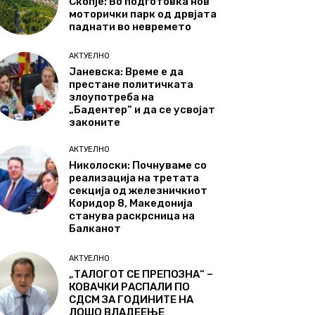
Скопје: Во подготовка нов
моторички парк од дрвјата
паднати во невремето
АКТУЕЛНО
Јаневска: Време е да
престане политичката
злоупотреба на
„Бадентер“ и да се усвојат
законите
АКТУЕЛНО
Николоски: Почнуваме со
реализација на третата
секција од железничкиот
Коридор 8, Македонија
станува раскрсница на
Балканот
АКТУЕЛНО
„ТАЛОГОТ СЕ ПРЕПОЗНА“ –
КОВАЧКИ РАСПАЛИ ПО
СДСМ ЗА ГОДИНИТЕ НА
ЛОШО ВЛАДЕЕЊЕ