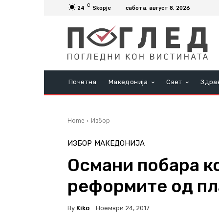
C
24
Skopje
сабота, август 8, 2026
Почетна
Македонија
Свет
Здра
Home
Избор
ИЗБОР
МАКЕДОНИЈА
Османи побара к
реформите од пл
By
Kiko
Ноември 24, 2017