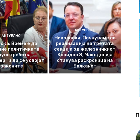
АКТУЕЛНО
АКТУЕЛНО
Николоски: Почнуваме со
ска: Време е да
реализација на третата
ане политичката
секција од железничкиот
оупотреба на
Коридор 8, Македонија
р“ и да се усвојат
станува раскрсница на
законите
Балканот
П