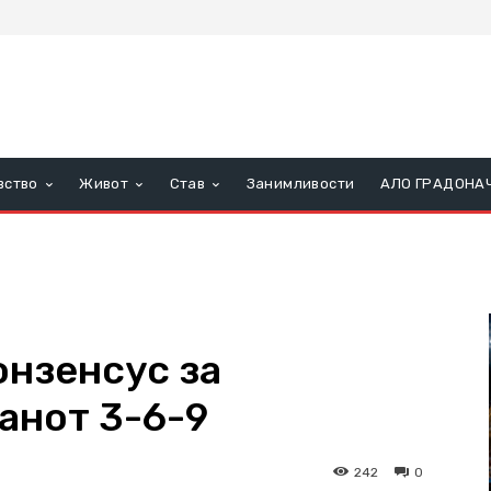
вство
Живот
Став
Занимливости
АЛО ГРАДОНА
онзенсус за
анот 3-6-9
242
0