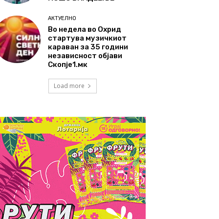
АКТУЕЛНО
Во недела во Охрид
стартува музичкиот
караван за 35 години
независност објави
Скопје1.мк
Load more