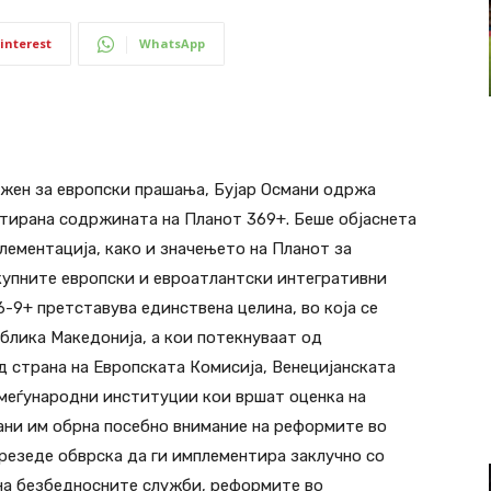
interest
WhatsApp
жен за европски прашања, Бујар Османи одржа
нтирана содржината на Планот 369+. Беше објаснета
лементација, како и значењето на Планот за
купните европски и евроатлантски интегративни
-9+ претставува единствена целина, во која се
лика Македонија, а кои потекнуваат од
д страна на Европската Комисија, Венецијанската
 меѓународни институции кои вршат оценка на
ани им обрна посебно внимание на реформите во
резеде обврска да ги имплементира заклучно со
 на безбедносните служби, реформите во