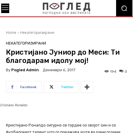
Home
Некатегоризирани
НЕКАТЕГОРИЗИРАНИ
Кристијано Јуниор до Меси: Ти
благодарам идолу мој!
By
Pogled Admin
Декември 6, 2017
194
0
Facebook
Twitter
Cristiano Ronaldo
Кристијано Роналдо сигурно се гордее со својот син и со
фудбалскиот талент што го покажува уште во рани години,