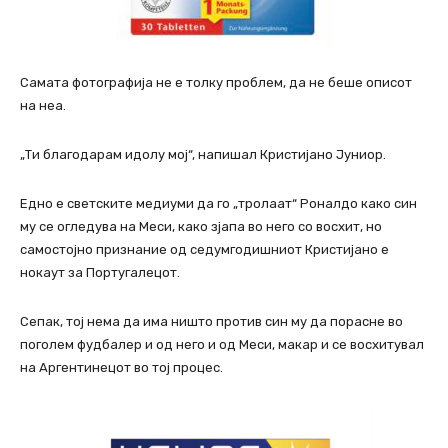
Самата фотографија не е толку проблем, да не беше описот
на неа.
„Ти благодарам идолу мој“, напишал Кристијано Јуниор.
Едно е светските медиуми да го „тролаат“ Роналдо како син
му се огледува на Меси, како зјапа во него со восхит, но
самостојно признание од седумгодишниот Кристијано е
нокаут за Португалецот.
Сепак, тој нема да има ништо против син му да порасне во
поголем фудбалер и од него и од Меси, макар и се восхитувал
на Аргентинецот во тој процес.