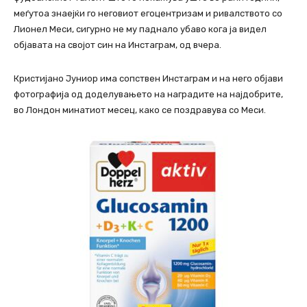
меѓутоа знаејќи го неговиот егоцентризам и ривалството со
Лионел Меси, сигурно не му паднало убаво кога ја видел
објавата на својот син на Инстаграм, од вчера.
Кристијано Јуниор има сопствен Инстаграм и на него објави
фотографија од доделувањето на наградите на најдобрите,
во Лондон минатиот месец, како се поздравува со Меси.