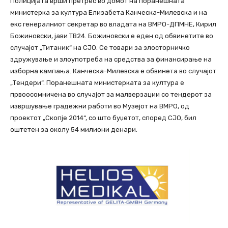
Полицијата врши претрес во домот на поранешната
министерка за култура Елизабета Канческа-Милевска и на
екс генералниот секретар во владата на ВМРО-ДПМНЕ, Кирил
Божиновски, јави ТВ24. Божиновски е еден од обвинетите во
случајот „Титаник“ на СЈО. Се товари за злосторничко
здружување и злоупотреба на средства за финансирање на
изборна кампања. Канческа-Милевска е обвинета во случајот
„Тендери“. Поранешната министерката за култура е
првоосомничена во случајот за малверзации со тендерот за
извршување градежни работи во Музејот на ВМРО, од
проектот „Скопје 2014“, со што буџетот, според СЈО, бил
оштетен за околу 54 милиони денари.