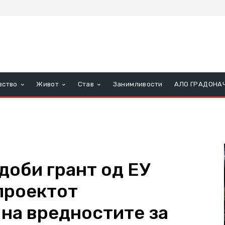
вство
Живот
Став
Занимливости
АЛО ГРАДОНА
доби грант од ЕУ
проектот
на вредностите за