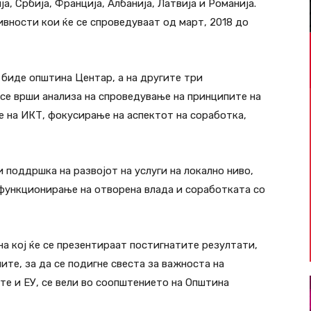
а, Србија, Франција, Албанија, Латвија и Романија.
вности кои ќе се спроведуваат од март, 2018 до
 биде општина Центар, а на другите три
 се врши анализа на спроведување на принципите на
е на ИКТ, фокусирање на аспектот на соработка,
 поддршка на развојот на услуги на локално ниво,
функционирање на отворена влада и соработката со
а кој ќе се презентираат постигнатите резултати,
ите, за да се подигне свеста за важноста на
те и ЕУ, се вели во соопштението на Општина