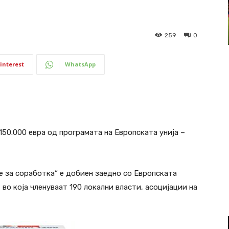
259
0
interest
WhatsApp
50.000 евра од програмата на Европската унија –
 за соработка“ е добиен заедно со Европската
 во која членуваат 190 локални власти, асоцијации на