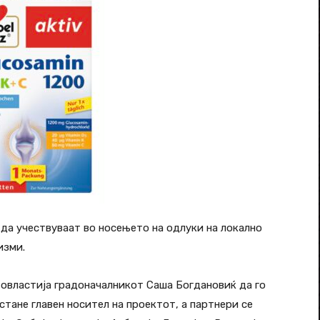
 да учествуваат во носењето на одлуки на локално
изми.
 овластија градоначалникот Саша Богдановиќ да го
тане главен носител на проектот, а партнери се