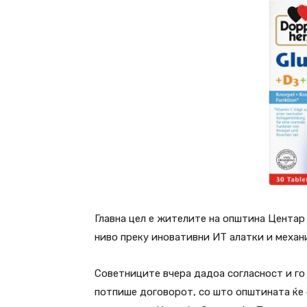
Главна цел е жителите на општина Центар
ниво преку иновативни ИТ алатки и механ
Советниците вчера дадоа согласност и го
потпише договорот, со што општината ќе с