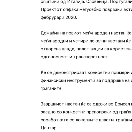
општини од Италија, Словенија, Португалиј
Проектот опфаќа меѓусебно поврзани акти
фебрурари 2020.
Домаќин на првиот меѓународен настан ќе
меѓународни и четири локални настани ќе
отворена влада, пилот акции за користењ
одговорност и транспаретност.
Ќе се демонстрираат конкретни примери и
финансиски инструменти за поддршка на 
граѓаните.
Завршниот настан ќе се одржи во Брисел н
заедно со конкретни препопраки од граѓан
соработката со локалните власти, граѓани
Центар.