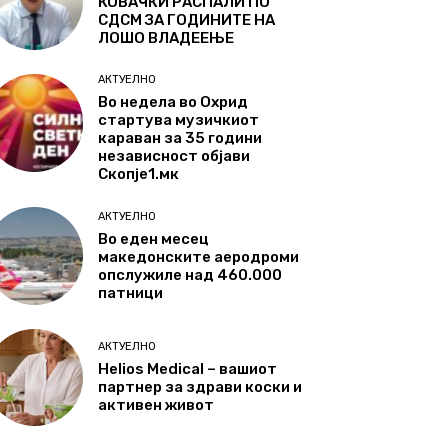
КОВАЧКИ РАСПАЛИ ПО
СДСМ ЗА ГОДИНИТЕ НА
ЛОШО ВЛАДЕЕЊЕ
АКТУЕЛНО
Во недела во Охрид
стартува музичкиот
караван за 35 години
независност објави
Скопје1.мк
АКТУЕЛНО
Во еден месец
македонските аеродроми
опслужиле над 460.000
патници
АКТУЕЛНО
Helios Medical – вашиот
партнер за здрави коски и
активен живот