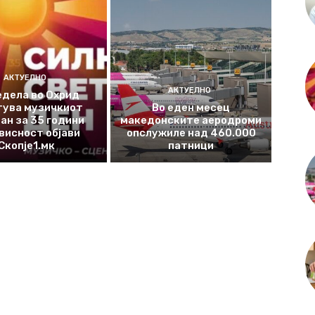
АКТУЕЛНО
АКТУЕЛНО
едела во Охрид
тува музичкиот
Во еден месец
ан за 35 години
македонските аеродроми
висност објави
опслужиле над 460.000
Скопје1.мк
патници