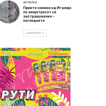
АКТУЕЛНО
Првите снимки од Италија
по земјотресот се
застрашувачки –
погледнете
Load more