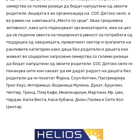
семејства со големи ризици да бидат напуштени од своите
родители. Акцијата е во организација на СОС Детско село, а
во рамки на кампањата „Место со срце“. Оваа тридневна
активност, како што појаснуваат организаторите, има за цел
да се подигне свеста на пошироката јавност за потребата од
поддршка од заедницата, приватниот сектор и граѓаните на
ранливите категории како деца без родители и децата кои
живеат во социјални загрозени семејства со големи ризици
да бидат напуштени од своите родители. СОС Детско село ги
поканува сите кои сакаат да им дадат радост на децата без
родители да ги посетат Фурна, Соул Китчен, Пастрмајлија
Грил Хаус, Интермецо, Воденица Мулино, Дукат, Бруклин,
Чептер, Тренд, Плеј Кафе, Имагинариум, Мартини, Мр. Џек,
Чардак, Бела Виста, Каса Кубана, Дион, Палма и Сити Хол
Центар.