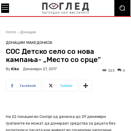
Home
Донации
ДОНАЦИИ
МАКЕДОНИЈА
СОС Детско село со нова
кампања- „Место со срце“
By
Kiko
Декември 27, 2017
323
0
Facebook
Twitter
На 22 локации во Скопје од денеска до 29 декември
граѓаните ќе можат да донираат средства за децата без
родители и децата кои живеат во социјални загрозени