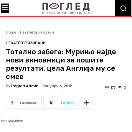
Home
Некатегоризирани
НЕКАТЕГОРИЗИРАНИ
Тотално забега: Мурињо најде
нови виновници за лошите
резултати, цела Англија му се
смее
By
Pogled Admin
Јануари 6, 2018
177
0
Facebook
Twitter
Jose Mourinho