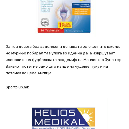
За тоа досега беа задолжени дечињата од околните школи,
но Мурињо побарал таа улога во иднина да ја извршуваат
членовите на фудбалската академија на Манчестер Јунајтед.
Ваквиот потег не само што наиде на чудење, туку и на
потсмев во цела Англија.
Sportclub.mk