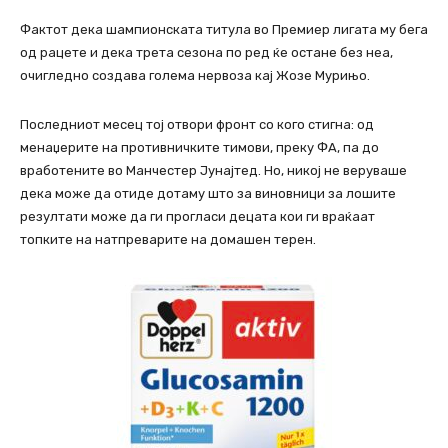
Фактот дека шампионската титула во Премиер лигата му бега
од рацете и дека трета сезона по ред ќе остане без неа,
очигледно создава голема нервоза кај Жозе Мурињо.
Последниот месец тој отвори фронт со кого стигна: од
менаџерите на противничките тимови, преку ФА, па до
вработените во Манчестер Јунајтед. Но, никој не веруваше
дека може да отиде дотаму што за виновници за лошите
резултати може да ги прогласи децата кои ги враќаат
топките на натпреварите на домашен терен.