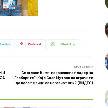
Twitter
Pinterest
WhatsApp
NEXT ARTICLE
И И
Се огласи Кими, поранешниот лидер на
ИЈА
„Гробарите“: Кој е Сале Мутави па играчите
да носат маици со неговиот лик? (ВИДЕО)