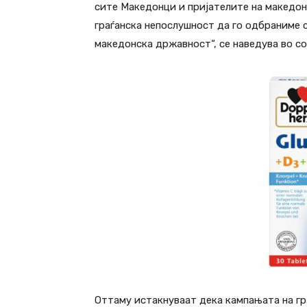
сите Македонци и пријателите на македон
граѓанска непослушност да го одбраниме с
македонска државност“, се наведува во с
Оттаму истакнуваат дека кампањата на гр