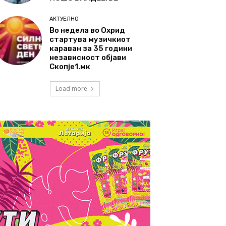
АКТУЕЛНО
Во недела во Охрид
стартува музичкиот
караван за 35 години
независност објави
Скопје1.мк
Load more