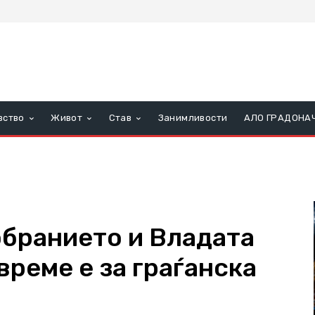
вство
Живот
Став
Занимливости
АЛО ГРАДОНА
обранието и Владата
време е за граѓанска