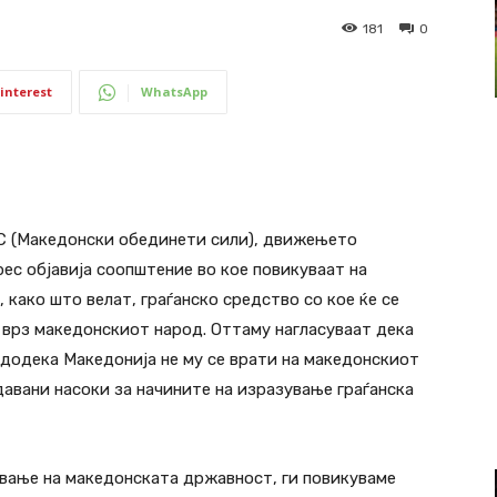
181
0
interest
WhatsApp
С (Македонски обединети сили), движењето
ес објавија соопштение во кое повикуваат на
 како што велат, граѓанско средство со кое ќе се
врз македонскиот народ. Оттаму нагласуваат дека
 додека Македонија не му се врати на македонскиот
давани насоки за начините на изразување граѓанска
ување на македонската државност, ги повикуваме