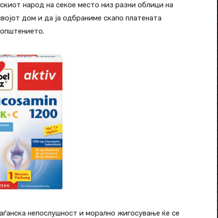
скиот народ на секое место низ разни облици на
војот дом и да ја одбраниме скапо платената
оопштението.
аѓанска непослушност и морално жигосување ќе се