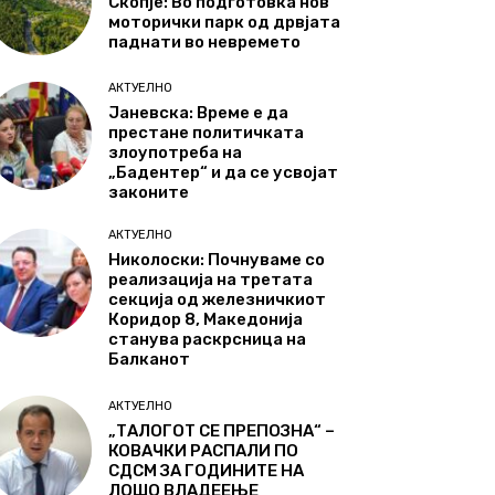
Скопје: Во подготовка нов
моторички парк од дрвјата
паднати во невремето
АКТУЕЛНО
Јаневска: Време е да
престане политичката
злоупотреба на
„Бадентер“ и да се усвојат
законите
АКТУЕЛНО
Николоски: Почнуваме со
реализација на третата
секција од железничкиот
Коридор 8, Македонија
станува раскрсница на
Балканот
АКТУЕЛНО
„ТАЛОГОТ СЕ ПРЕПОЗНА“ –
КОВАЧКИ РАСПАЛИ ПО
СДСМ ЗА ГОДИНИТЕ НА
ЛОШО ВЛАДЕЕЊЕ