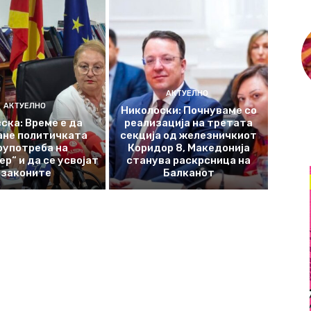
АКТУЕЛНО
АКТУЕЛНО
Николоски: Почнуваме со
ска: Време е да
реализација на третата
ане политичката
секција од железничкиот
оупотреба на
Коридор 8, Македонија
р“ и да се усвојат
станува раскрсница на
законите
Балканот