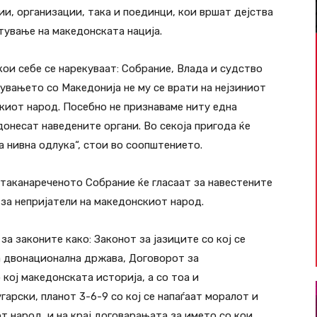
и, организации, така и поединци, кои вршат дејства
тување на македонската нација.
кои себе се нарекуваат: Собрание, Влада и судство
увањето со Македонија не му се врати на нејзиниот
киот народ. Посебно не признаваме ниту една
донесат наведените органи. Во секоја пригода ќе
 нивна одлука“, стои во соопштението.
 таканареченото Собрание ќе гласаат за навестените
за непријатели на македонскиот народ.
а законите како: Законот за јазиците со кој се
а двонационална држава, Договорот за
кој македонската историја, а со тоа и
гарски, планот 3-6-9 со кој се напаѓаат моралот и
т народ, и на крај договарањата за името со кои