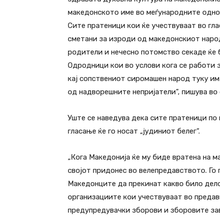
македонското име во меѓународните однос
Сите пратеници кои ќе учествуваат во гл
сметани за изроди од македонскиот народ
родители и нечесно потомство секаде ќе
Одродници кои во услови кога се работи з
кај сопствениот сиромашен народ туку им
од надворешните непријатели“, пишува во
Уште се наведува дека сите пратеници по
гласање ќе го носат „јудиниот белег“.
„Кога Македонија ќе му биде вратена на м
својот придонес во велепредавството. Го 
Македонците да прекинат какво било дел
организациите кои учествуваат во предав
предупредувачки зборови и зборовите завр