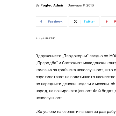
By
Pogled Admin
Јануари 9, 2018
Facebook
Twitter
P
ТВРДОКОРНИ
Здружението „Тврдокорни“ заедно со МО
„Преродба“ и Светскиот македонски конгр
кампања за граѓанска непослушност, што е,
спротивстават на политичкото насилство 
во наредните денови, недели и месеци, сѐ
народ, на пошироката јавност ќе ѝ бидат 
непослушност.
„Во услови на сеопшти напади за разграб