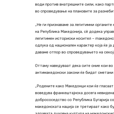
води против внатрешните сили, како парти
во спроведување на плановите за разнеби
„Не ги признаваме за легитимни органите 
на Република Македонија, сè додека управ
легитимен историски носител – mакедонс
одлука од национален карактер која ќе ја 
даваме отпор во спроведувањето на секоја
Оттаму наведуваат дека сите оние кои во
антимакедонски закони ќе бидат сметани 
„Родените како Македонци кои ќе гласаат з
воведува франкештајнска досега невиден
добрососедство со Република Бугарија со 
македонската нација се третираат како бу
здравата духовна култура на македонскио