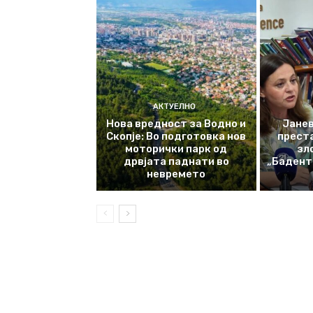
АКТУЕЛНО
Нова вредност за Водно и
Јанев
Скопје: Во подготовка нов
прест
моторички парк од
зл
дрвјата паднати во
„Баденте
невремето