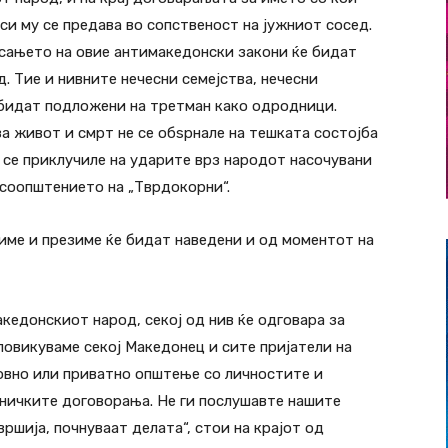
и му се предава во сопственост на јужниот сосед.
асањето на овие антимакедонски закони ќе бидат
. Тие и нивните нечесни семејства, нечесни
 бидат подложени на третман како одродници.
а живот и смрт не се обѕрнале на тешката состојба
 се приклучиле на ударите врз народот насочувани
 соопштението на „Тврдокорни“.
 име и презиме ќе бидат наведени и од моментот на
акедонскиот народ, секој од нив ќе одговара за
повикуваме секој Македонец и сите пријатели на
овно или приватно општење со личностите и
ничките договорања. Не ги послушавте нашите
шија, почнуваат делата“, стои на крајот од