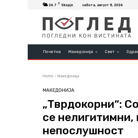
C
26.7
Skopje
сабота, август 8, 2026
Почетна
Македонија
Свет
Здра
Home
Македонија
МАКЕДОНИЈА
„Тврдокорни“: С
се нелигитимни, 
непослушност