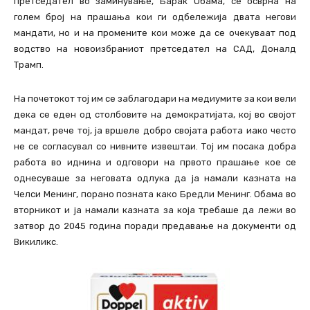
претседател во заминување, Барак Обама, се осврна на
голем број на прашања кои ги одбележија двата негови
мандати, но и на промените кои може да се очекуваат под
водство на новоизбраниот претседател на САД, Доналд
Трамп.
На почетокот тој им се заблагодари на медиумите за кои вели
дека се еден од столбовите на демократијата, кој во својот
мандат, рече тој, ја вршеле добро својата работа иако често
не се согласувал со нивните извештаи. Тој им посака добра
работа во иднина и одговори на првото прашање кое се
однесуваше за неговата одлука да ја намали казната на
Челси Менинг, порано позната како Бредли Менинг. Обама во
вторникот и ја намали казната за која требаше да лежи во
затвор до 2045 година поради предавање на документи од
Викиликс.