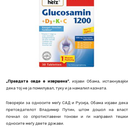
„Правдата овде е извршена“
, изјави Обама, истакнувајќи
дека тој не ја помилувал, туку и ја намалил казната.
Говорејќи за односите меѓу САД и Русија, Обама изјави дека
претседателот Владимир Путин, штом дошол на власт
почнал со спротиставени тонови и ги направил тешки
односите меѓу двете држави.