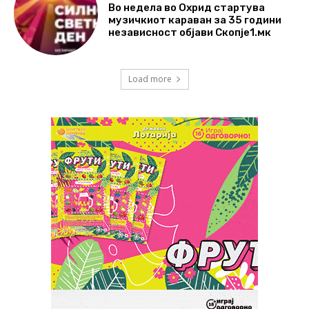
Во недела во Охрид стартува
музичкиот караван за 35 години
независност објави Скопје1.мк
Load more