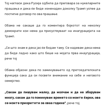
Тој нагласи дека Русија одбила да преговара за нукеларните
прашања и дека ќе биде изненаден доколку Трамп успее да
постигне договор по ова прашање.
Обама не сакаше да го коментира бојкотот на неколку
демократи кои нема да присуствуваат на инагурацијата на
Трамп.
„Се што знам е дека јас ќе бидам таму. Се надевам дека нема
да биде ладно како што беше на мојата прва инаугурација,
рече тој
Обама објасни дека по заминувањето од претседателската
функција сака да си посвети внимание на себе и неговото
семејство.
„Сакам да пишувам малку, да молчам и да не зборувам
многу, сакам да го поминувам времето со моите ќерки, ова
се моите приоритети за оваа година“
, рече тој.