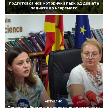
подготовка нов моторички парк од дрвјата
паднати во невремето
АКТУЕЛНО
Јаневска: Време е да престане политичката