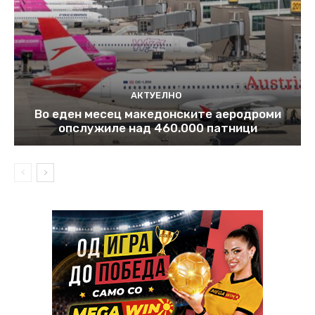
АКТУЕЛНО
Во еден месец македонските аеродроми
опслужиле над 460.000 патници