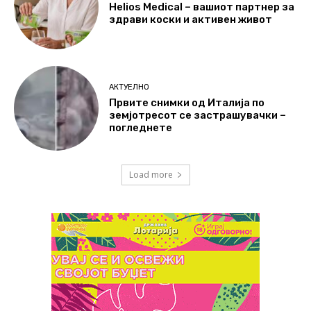
Helios Medical – вашиот партнер за
здрави коски и активен живот
АКТУЕЛНО
Првите снимки од Италија по
земјотресот се застрашувачки –
погледнете
Load more