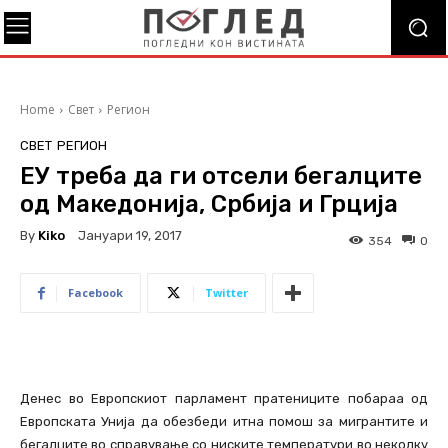
Home
Свет
Регион
СВЕТ
РЕГИОН
ЕУ треба да ги отсели бегалците
од Македонија, Србија и Грција
By
Kiko
Јануари 19, 2017
354
0
Facebook
Twitter
Денес во Европскиот парламент пратениците побараа од
Европската Унија да обезбеди итна помош за мигрантите и
бегалците во справување со ниските температури во неколку