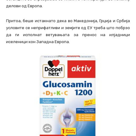
делови од Европа.
Притоа, беше истакнато дека во Македонија, Грција и Србија
условите се неприфатливи и земјите од ЕУ треба што побрзо
да ги исполнат ветувањата за пренос на илјадници
иселеници кон Западна Европа.