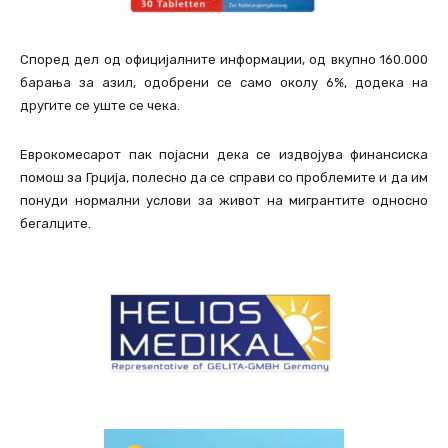
Според дел од официјалните информации, од вкупно 160.000
барања за азил, одобрени се само околу 6%, додека на
другите се уште се чека.
Еврокомесарот пак појасни дека се издвојува финансиска
помош за Грција, полесно да се справи со проблемите и да им
понуди нормални услови за живот на мигрантите односно
бегалците.