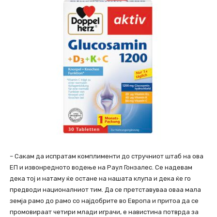
– Сакам да испратам комплименти до стручниот штаб на ова
ЕП и извонредното водење на Раул Гонзалес. Се надевам
дека тој и натаму ќе остане на нашата клупа и дека ќе го
предводи националниот тим. Да се претставуваа оваа мала
земја рамо до рамо со најдобрите во Европа и притоа да се
промовираат четири млади играчи, е навистина потврда за