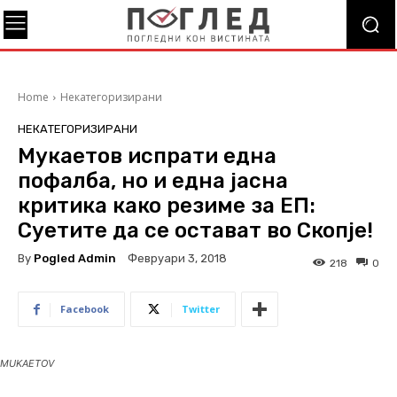
Home
Некатегоризирани
НЕКАТЕГОРИЗИРАНИ
Мукаетов испрати една
пофалба, но и една јасна
критика како резиме за ЕП:
Суетите да се остават во Скопје!
By
Pogled Admin
Февруари 3, 2018
218
0
Facebook
Twitter
MUKAETOV