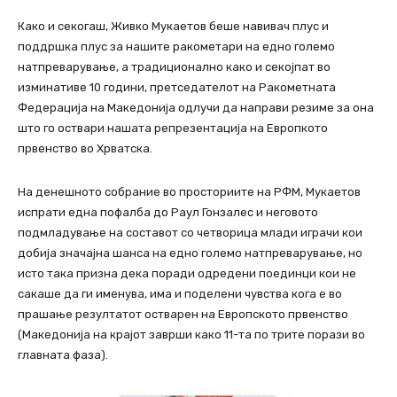
Како и секогаш, Живко Мукаетов беше навивач плус и
поддршка плус за нашите ракометари на едно големо
натпреварување, а традиционално како и секојпат во
изминативе 10 години, претседателот на Ракометната
Федерација на Македонија одлучи да направи резиме за она
што го оствари нашата репрезентација на Европкото
првенство во Хрватска.
На денешното собрание во просториите на РФМ, Мукаетов
испрати една пофалба до Раул Гонзалес и неговото
подмладување на составот со четворица млади играчи кои
добија значајна шанса на едно големо натпреварување, но
исто така призна дека поради одредени поединци кои не
сакаше да ги именува, има и поделени чувства кога е во
прашање резултатот остварен на Европското првенство
(Македонија на крајот заврши како 11-та по трите порази во
главната фаза).