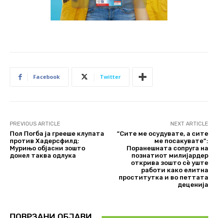
Facebook
Twitter
PREVIOUS ARTICLE
NEXT ARTICLE
Пол Погба ја грееше клупата
“Сите ме осудувате, а сите
против Хадерсфилд:
ме посакувате”:
Мурињо објасни зошто
Поранешната сопруга на
донел таква одлука
познатиот милијардер
открива зошто сè уште
работи како елитна
проститутка и во петтата
деценија
ПОВРЗАНИ ОБЈАВИ