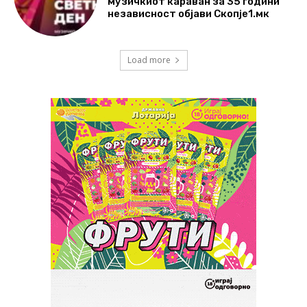
музичкиот караван за 35 години
независност објави Скопје1.мк
Load more