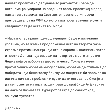
нашето проактивно делување во ракометот. Треба да
останеме фокусирани на следниот голем проект кој е пред
нас, а тоа е пласман на Светското првенство, – посочи
претседателот на РФМ кој исто така порача личните суети
следниот пат да останат во Скопје.
– Настапот во првиот дел од турнирот беше максимално
успешен, но за жал не продолживме исто во втората фаза.
Игравме против Шпанија која стана европски шампион, потоа
и против Данска која заврши на четвртото место и против
Чешка која се избори за шестото место. Токму на мечот
против Чешка моравме многу повеќе, моравме да стигнеме до
победата која беше толку блиску. За поединци би порачал во
иднина личните проблеми и суети да ги остават во Скопје и
да се посветат на играта, да играат до крај бидејќи јунаците
на мака се познаваат. Турнирот се игра до самиот крај, –
заклучи Мукаетов.
Дерби.мк