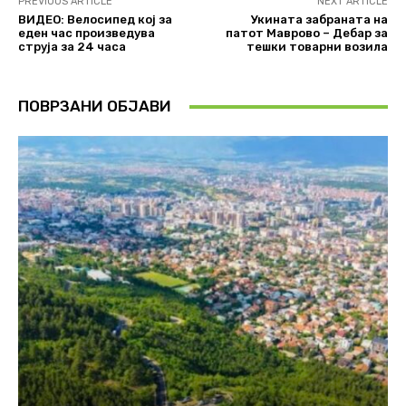
PREVIOUS ARTICLE
NEXT ARTICLE
ВИДЕО: Велосипед кој за
Укината забраната на
еден час произведува
патот Маврово – Дебар за
струја за 24 часа
тешки товарни возила
ПОВРЗАНИ ОБЈАВИ