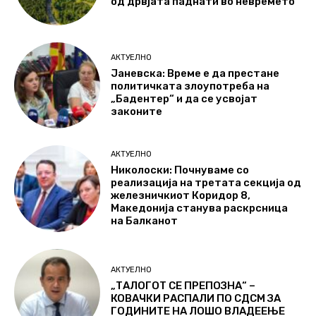
од дрвјата паднати во невремето
АКТУЕЛНО
Јаневска: Време е да престане
политичката злоупотреба на
„Бадентер“ и да се усвојат
законите
АКТУЕЛНО
Николоски: Почнуваме со
реализација на третата секција од
железничкиот Коридор 8,
Македонија станува раскрсница
на Балканот
АКТУЕЛНО
„ТАЛОГОТ СЕ ПРЕПОЗНА“ –
КОВАЧКИ РАСПАЛИ ПО СДСМ ЗА
ГОДИНИТЕ НА ЛОШО ВЛАДЕЕЊЕ