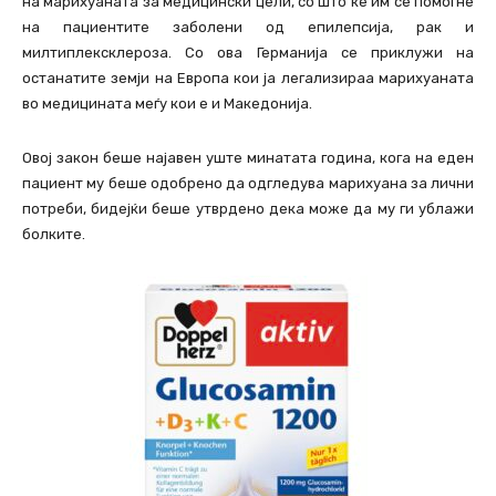
на марихуаната за медицински цели, со што ќе им се помогне
на пациентите заболени од епилепсија, рак и
милтиплексклероза. Со ова Германија се приклужи на
останатите земји на Европа кои ја легализираа марихуаната
во медицината меѓу кои е и Македонија.
Овој закон беше најавен уште минатата година, кога на еден
пациент му беше одобрено да одгледува марихуана за лични
потреби, бидејќи беше утврдено дека може да му ги ублажи
болките.