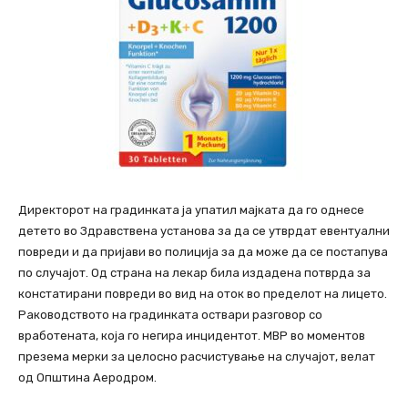
Директорот на градинката ја упатил мајката да го однесе
детето во Здравствена установа за да се утврдат евентуални
повреди и да пријави во полиција за да може да се постапува
по случајот. Од страна на лекар била издадена потврда за
констатирани повреди во вид на оток во пределот на лицето.
Раководството на градинката оствари разговор со
вработената, која го негира инцидентот. МВР во моментов
презема мерки за целосно расчистување на случајот, велат
од Општина Аеродром.