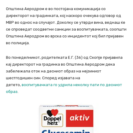
Општина Аеродром е во постојана комуникација со
директорот на градинката, кој наскоро очекува одговор од
МВР во однос на случајот. Доколку се утврди вина, веднаш ќе
се спроведат соодветни санкции за воспитувачката, соопшти
Општина Аеродром во врска со инцидентот кој бил пријавен
во полиција.
Во понеделникот, родителката Е.Г. (36) од Скопје пријавила
кај директорот на градинка во Општина Аеродром дека
забележала оток на десниот образ на нејзиниот
шестгодишен син. Според изјавата на
детето,
воспитувачката го удрила неколку пати по десниот
образ
.