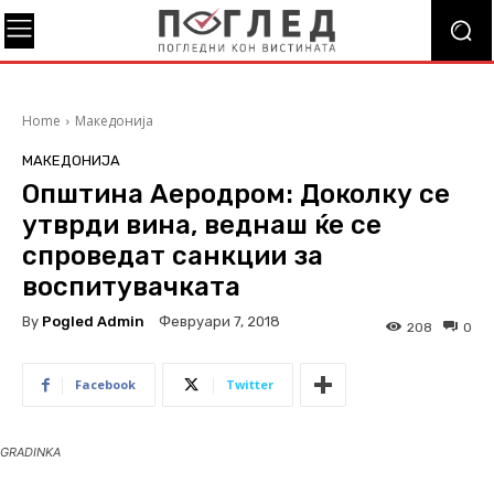
Home
Македонија
МАКЕДОНИЈА
Општина Аеродром: Доколку се
утврди вина, веднаш ќе се
спроведат санкции за
воспитувачката
By
Pogled Admin
Февруари 7, 2018
208
0
Facebook
Twitter
GRADINKA