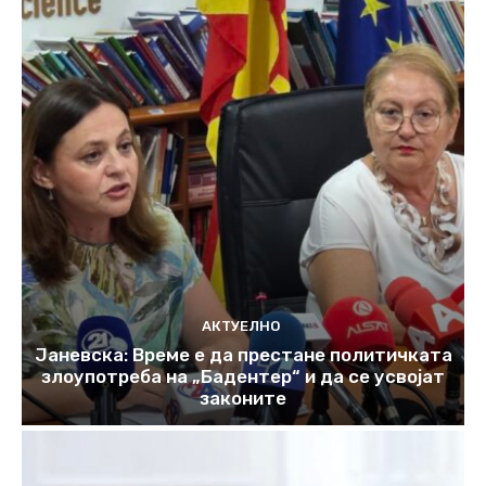
АКТУЕЛНО
Јаневска: Време е да престане политичката
злоупотреба на „Бадентер“ и да се усвојат
законите