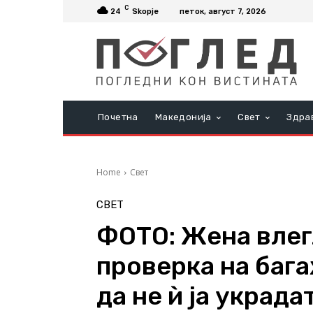
C
24
Skopje
петок, август 7, 2026
Почетна
Македонија
Свет
Здра
Home
Свет
СВЕТ
ФОТО: Жена влег
проверка на бага
да не ѝ ја украда