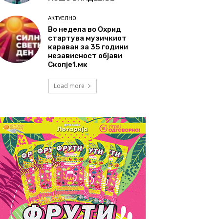
АКТУЕЛНО
Во недела во Охрид
стартува музичкиот
караван за 35 години
независност објави
Скопје1.мк
Load more