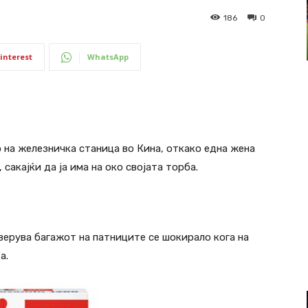
186
0
interest
WhatsApp
на железничка станица во Кина, откако една жена
 сакајќи да ја има на око својата торба.
верува багажот на патниците се шокирало кога на
а.