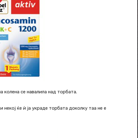
а колена се навалила над торбата.
 некој ќе ѝ ја украде торбата доколку таа не е