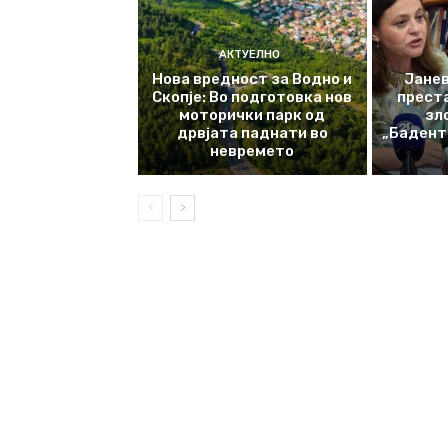
АКТУЕЛНО
Нова вредност за Водно и
Јанев
Скопје: Во подготовка нов
прест
моторички парк од
зл
дрвјата паднати во
„Баденте
невремето