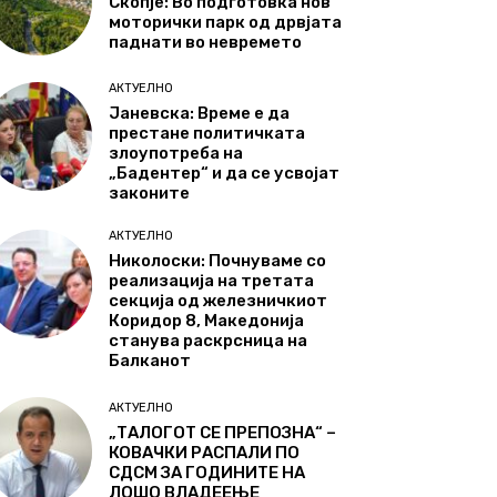
Скопје: Во подготовка нов
моторички парк од дрвјата
паднати во невремето
АКТУЕЛНО
Јаневска: Време е да
престане политичката
злоупотреба на
„Бадентер“ и да се усвојат
законите
АКТУЕЛНО
Николоски: Почнуваме со
реализација на третата
секција од железничкиот
Коридор 8, Македонија
станува раскрсница на
Балканот
АКТУЕЛНО
„ТАЛОГОТ СЕ ПРЕПОЗНА“ –
КОВАЧКИ РАСПАЛИ ПО
СДСМ ЗА ГОДИНИТЕ НА
ЛОШО ВЛАДЕЕЊЕ