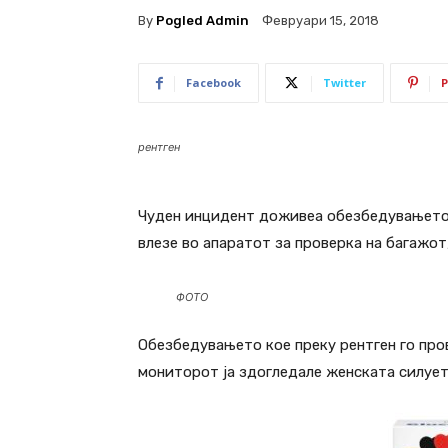
By
Pogled Admin
Февруари 15, 2018
Facebook
Twitter
P
рентген
Чуден инцидент доживеа обезбедувањето 
влезе во апаратот за проверка на багажот,
ФОТО
Обезбедувањето кое преку рентген го про
мониторот ја здогледале женската силует