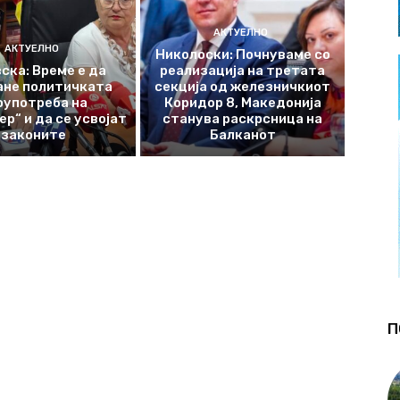
АКТУЕЛНО
АКТУЕЛНО
Николоски: Почнуваме со
ска: Време е да
реализација на третата
ане политичката
секција од железничкиот
оупотреба на
Коридор 8, Македонија
р“ и да се усвојат
станува раскрсница на
законите
Балканот
П