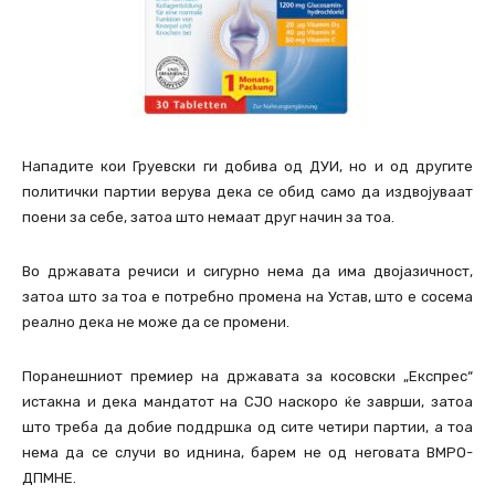
Нападите кои Груевски ги добива од ДУИ, но и од другите
политички партии верува дека се обид само да издвојуваат
поени за себе, затоа што немаат друг начин за тоа.
Во државата речиси и сигурно нема да има двојазичност,
затоа што за тоа е потребно промена на Устав, што е сосема
реално дека не може да се промени.
Поранешниот премиер на државата за косовски „Експрес“
истакна и дека мандатот на СЈО наскоро ќе заврши, затоа
што треба да добие поддршка од сите четири партии, а тоа
нема да се случи во иднина, барем не од неговата ВМРО-
ДПМНЕ.