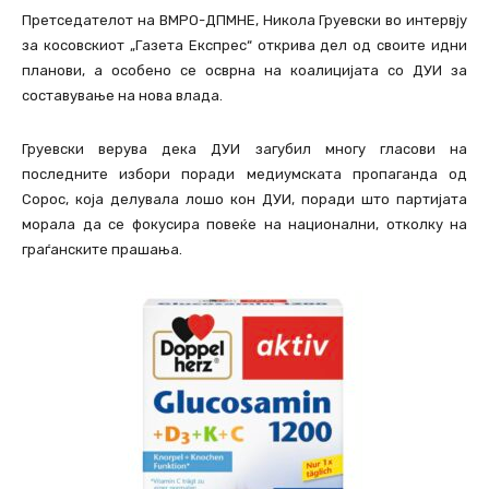
Претседателот на ВМРО-ДПМНЕ, Никола Груевски во интервју
за косовскиот „Газета Експрес“ открива дел од своите идни
планови, а особено се осврна на коалицијата со ДУИ за
составување на нова влада.
Груевски верува дека ДУИ загубил многу гласови на
последните избори поради медиумската пропаганда од
Сорос, која делувала лошо кон ДУИ, поради што партијата
морала да се фокусира повеќе на национални, отколку на
граѓанските прашања.