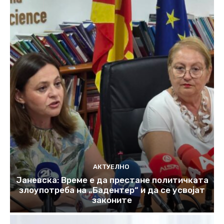
АКТУЕЛНО
Јаневска: Време е да престане политичката
злоупотреба на „Бадентер“ и да се усвојат
законите