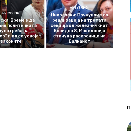
АКТУЕЛНО
АКТУЕЛНО
Николоски: Почнуваме со
ска: Време е да
реализација на третата
ане политичката
секција од железничкиот
оупотреба на
Коридор 8, Македонија
р“ и да се усвојат
станува раскрсница на
законите
Балканот
П