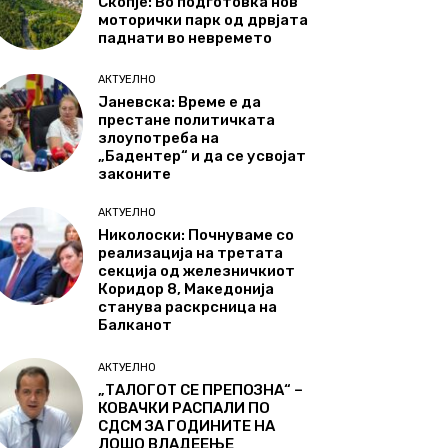
Скопје: Во подготовка нов
моторички парк од дрвјата
паднати во невремето
АКТУЕЛНО
Јаневска: Време е да
престане политичката
злоупотреба на
„Бадентер“ и да се усвојат
законите
АКТУЕЛНО
Николоски: Почнуваме со
реализација на третата
секција од железничкиот
Коридор 8, Македонија
станува раскрсница на
Балканот
АКТУЕЛНО
„ТАЛОГОТ СЕ ПРЕПОЗНА“ –
КОВАЧКИ РАСПАЛИ ПО
СДСМ ЗА ГОДИНИТЕ НА
ЛОШО ВЛАДЕЕЊЕ