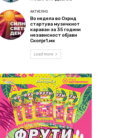
АКТУЕЛНО
Во недела во Охрид
стартува музичкиот
караван за 35 години
независност објави
Скопје1.мк
Load more