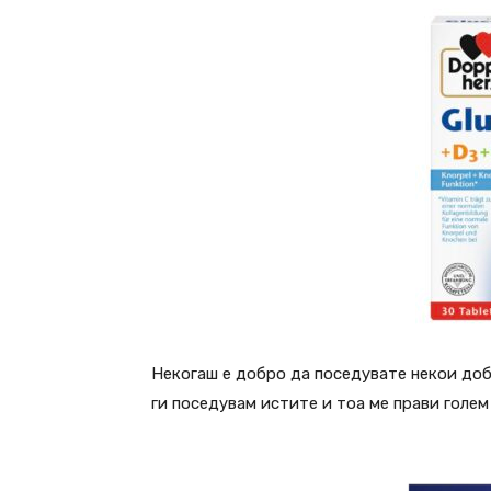
Некогаш е добро да поседувате некои доб
ги поседувам истите и тоа ме прави голем