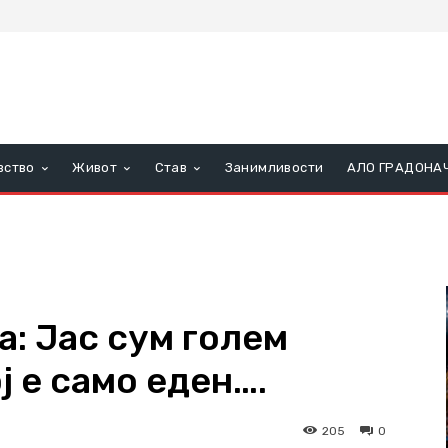
вство
Живот
Став
Занимливости
АЛО ГРАДОНА
: Јас сум голем
ј е само еден….
205
0