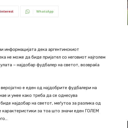
interest
WhatsApp
ни информацијата дека аргентинскиот
ка не може да биде пријател со неговиот најголем
улата – најдобар фудбалер на светот, возвраќа
о веројатно е еден од најдобрите фудбалери на
знае и умее како треба да се однесува
биде најдобар на светот, меѓутоа за разлика од
те карактеристики за тоа што значи еден ГОЛЕМ
его…