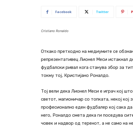
Facebook
Twitter
P
Cristiano Ronaldo
Откако претходно на медиумите се обзна
репрезентативец Лионел Меси истакнал де
фудбалски ривал кога станува збор за тит
токму тој, Кристијано Роналдо.
Тој вели дека Лионел Меси е играч кој шт
светот, магионичар со топката, некој кој 
професионално еден фудбалер кој сака да 
него, Роналдо смета дека ги поседува си
човек и надвор од теренот, а не само на н