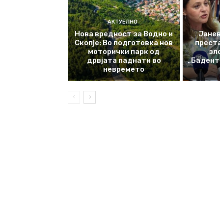
АКТУЕЛНО
Нова вредност за Водно и
Јанев
Скопје: Во подготовка нов
прест
моторички парк од
зл
дрвјата паднати во
„Баденте
невремето