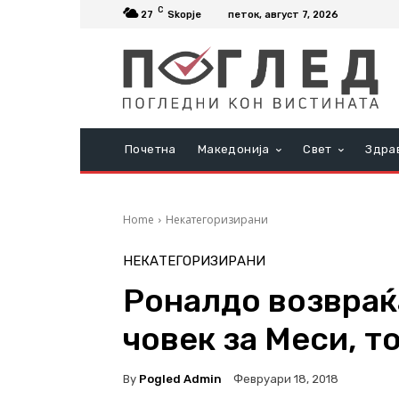
C
27
Skopje
петок, август 7, 2026
Почетна
Македонија
Свет
Здра
Home
Некатегоризирани
НЕКАТЕГОРИЗИРАНИ
Роналдо возвраќа
човек за Меси, то
By
Pogled Admin
Февруари 18, 2018