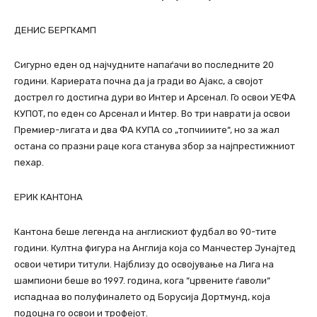
ДЕНИС БЕРГКАМП
Сигурно еден од најчудните напаѓачи во последните 20
години. Кариерата почна да ја гради во Ајакс, а својот
дострел го достигна дури во Интер и Арсенал. Го освои УЕФА
КУПОТ, по еден со Арсенал и Интер. Во три наврати ја освои
Премиер-лигата и два ФА КУПА со „топчииите“, но за жал
остана со празни раце кога станува збор за најпрестижниот
пехар.
ЕРИК КАНТОНА
Кантона беше легенда на англискиот фудбал во 90-тите
години. Култна фигура на Англија која со Манчестер Јунајтед
освои четири титули. Најблизу до освојување на Лига на
шампиони беше во 1997. година, кога “црвените ѓаволи“
испаднаа во полуфиналето од Борусија Дортмунд, која
подоцна го освои и трофејот.