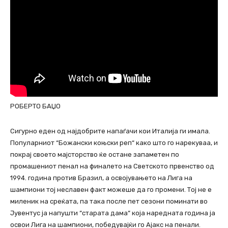
РОБЕРТО БАЏО
Сигурно еден од најдобрите напаѓачи кои Италија ги имала.
Популарниот “Божански коњски реп“ како што го нарекуваа, и
покрај своето мајсторство ќе остане запаметен по
промашениот пенал на финалето на Светското првенство од
1994. година против Бразил, а освојувањето на Лига на
шампиони тој неславен факт можеше да го промени. Тој не е
миленик на среќата, па така после пет сезони поминати во
Јувентус ја напушти “старата дама“ која наредната година ја
освои Лига на шампиони, победувајќи го Ајакс на пенали.