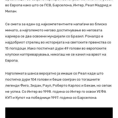
во Европа како што се ПСВ, Барселона, Интер, Реал Мадрид и
Милан.
Се смета за еден од најкомпетентните напаѓачи во блиско
минато, а најголемото негово достигнување во неговата
кариера се два освоени мундијали со Бразил. Роналдо е
најдобриот стрелец во историјата на светските првенства со
15 погодоци. Иако постигнал дури 49 голови во европските
клупски натпреварувања, никогаш не се качил на врвот на
Европа.
Најголемата шанса веројатно ја имаше со Реал каде што
постигна дури 104 голови и беше соиграч со тогашните
легенди Фиго, Зидан, Раул, Роберто Карлос и Бекам, но сепак
не успеа. Со Интер во 1998. година со Интер го освои УЕФА
КУП и Купот на победници 1997. година со Барселона.