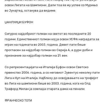
освои Лигата на Шампиони. Дали тоа ќе му успее со Мурињо
во Јунајтед, останува да видиме.
ЏАНЛУИЏИ БУФОН
Сигурно најдобриот голман на светот во последните 20
години. Единствениот голман кој ја освои УЕФА наградата за
играч на годината во 2003. година. Девет пати беше
прогласен за најдобар голман во Серија А, а дури доби и
признание за најдобар голман на 21. век.
Со репрезентацијата на Италија Буфон освои Светско
првенство 2006. година, а со неговиот Јувентус неколку пати
Лига и Куп на Италија. Најблизу до освојувањето на трофејот
во Лига на шампиони беше во 2003. година, кога на Олд
Трафорд Милан ја совлада старата дама на пенали.
ФРАНЧЕСКО ТОТИ