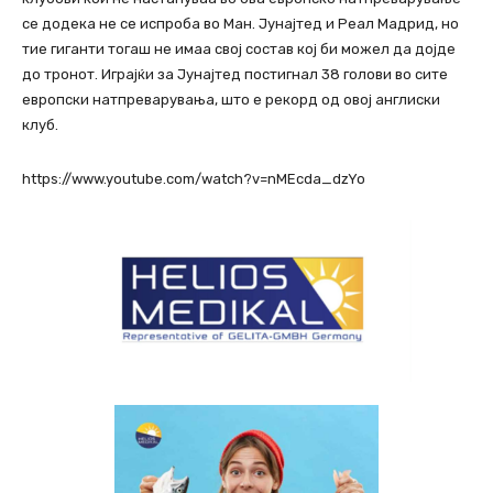
се додека не се испроба во Ман. Јунајтед и Реал Мадрид, но
тие гиганти тогаш не имаа свој состав кој би можел да дојде
до тронот. Играјќи за Јунајтед постигнал 38 голови во сите
европски натпреварувања, што е рекорд од овој англиски
клуб.
https://www.youtube.com/watch?v=nMEcda_dzYo