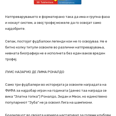
Натпреварувањето е форматирано така да има и групна фаза
и нокаут систем, а овој трофеј можеле да го освојат само
најдобрите.
Сепак, постојат фудбалски легенди кои не го освојуваа. Не е
битно колку титули освоиле во различни натпреварувања,
нивната биографија не е исполнета без еден ваков вреден
трофеј.
ЛУИС НАЗАРИО ДЕ ЛИМА РОНАЛДО
Само три фудбалери во историјата ја освоиле наградата на
ФИФА за најдобар играч на годината (денес таа награда се
вика “Златна топка“) Роналдо, Зидан и Меси, но единствено
популарниот “Зуба“ не ја освоил Лига на шампиони.
Бразилецот во својата кариера настапувал за големи клубови