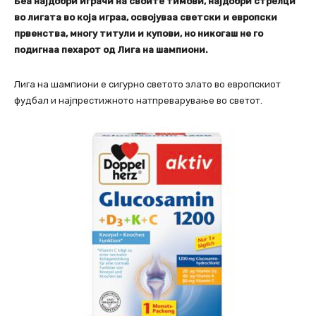
Беа најдобри играчи на своите тимови, најдобри стрелци
во лигата во која играа, освојуваа светски и европски
првенства, многу титули и купови, но никогаш не го
подигнаа пехарот од Лига на шампиони.
Лига на шампиони е сигурно светото злато во европскиот
фудбал и најпрестижното натпреварување во светот.