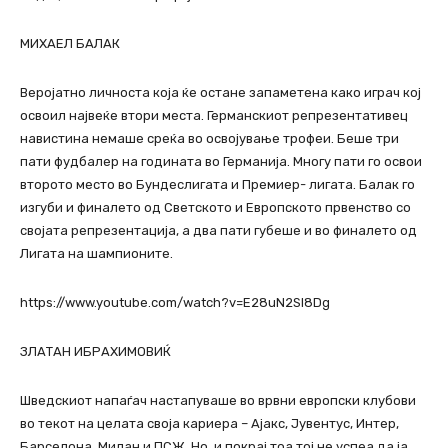
МИХАЕЛ БАЛАК
Веројатно личноста која ќе остане запаметена како играч кој
освоил највеќе втори места. Германскиот репрезентативец
навистина немаше среќа во освојување трофеи. Беше три
пати фудбалер на годината во Германија. Многу пати го освои
второто место во Бундеслигата и Премиер- лигата. Балак го
изгуби и финалето од Светското и Европското првенство со
својата репрезентација, а два пати губеше и во финалето од
Лигата на шампионите.
https://www.youtube.com/watch?v=E28uN2SI8Dg
ЗЛАТАН ИБРАХИМОВИЌ
Шведскиот напаѓач настапуваше во врвни европски клубови
во текот на целата своја кариера – Ајакс, Јувентус, Интер,
Барселона, Милан и ПСЖ. Но, и покрај тоа тој не успеа да ја