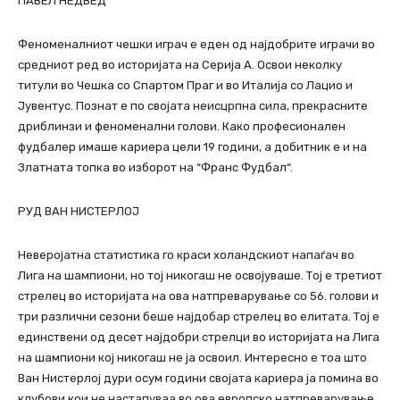
ПАВЕЛ НЕДВЕД
Феноменалниот чешки играч е еден од најдобрите играчи во
средниот ред во историјата на Серија А. Освои неколку
титули во Чешка со Спартом Праг и во Италија со Лацио и
Јувентус. Познат е по својата неисцрпна сила, прекрасните
дриблинзи и феноменални голови. Како професионален
фудбалер имаше кариера цели 19 години, а добитник е и на
Златната топка во изборот на “Франс Фудбал“.
РУД ВАН НИСТЕРЛОЈ
Неверојатна статистика го краси холандскиот напаѓач во
Лига на шампиони, но тој никогаш не освојуваше. Тој е третиот
стрелец во историјата на ова натпреварување со 56. голови и
три различни сезони беше најдобар стрелец во елитата. Тој е
единствени од десет најдобри стрелци во историјата на Лига
на шампиони кој никогаш не ја освоил. Интересно е тоа што
Ван Нистерлој дури осум години својата кариера ја помина во
клубови кои не настапуваа во ова европско натпреварување