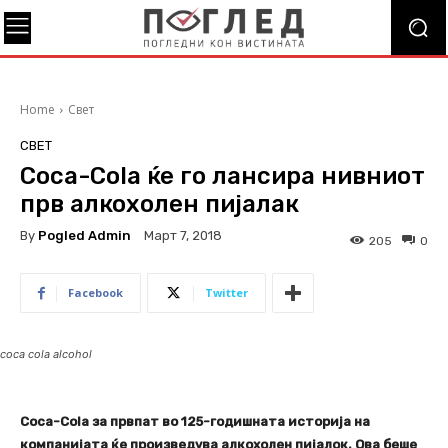
Home
Свет
СВЕТ
Coca-Cola ќе го лансира нивниот
прв алкохолен пијалак
By
Pogled Admin
Март 7, 2018
205
0
Facebook
Twitter
coca cola alcohol
Coca-Cola за првпат во 125-годишната историја на
компанијата ќе произведува алкохолен пијалок. Ова беше