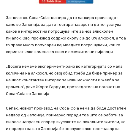
За почеток, Coca-Cola планира да го лансира производот
само во Јапонија, за да го тестира пазарот и да почувстува
каков е интересот на потрошувачите за нов алкохолен
пијалок. Овој производ содржи околу 3% до 8% алкохол, а тоа
го прави многу популарен кај младите потрошувачи, кои го
користат како замена за пиво и освежителни пијалоци.
„Досега немаме експериментирано во категоријата со мала
количина на алкохол, но овој обид треба да биде пример за
нашиот константен интерес за нови можности и желба за
промена“, рече Жорге Гардуно, претседател на погонот на
Coca-Cola во Јапонија.
Сепак, новиот производ на Coca-Cola нема да биде достапен
надвор од Јапонија, примарно поради тоа што се работи за
пијалак направен според вкусовите на локалните жители, но
и поради тоа што Јапонија ќе послужи како тест-пазар за