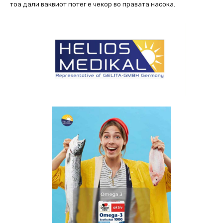
тоа дали ваквиот потег е чекор во правата насока.