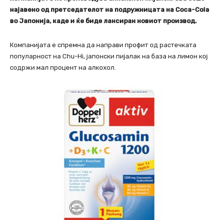
најавено од претседателот на подружницата на Coca-Cola
во Јапонија, каде и ќе биде лансиран новиот производ.
Компанијата е спремна да направи профит од растечката
популарност на Chu-Hi, јапонски пијалак на база на лимон кој
содржи мал процент на алкохол.