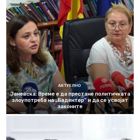
АКТУЕЛНО
Јаневска: Време е да престане политичката
злоупотреба на „Бадентер“ и да се усвојат
законите