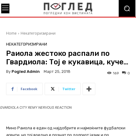
Home
Некатегоризирани
НЕКАТЕГОРИЗИРАНИ
Раиола жестоко распали по
Гвардиола: Тој е кукавица, куче…
By
Pogled Admin
Март 25, 2018
169
0
Facebook
Twitter
GVARDIOLA CITY REMY NERVOUS REACTION
Мино Раиола е еден од најдобрите и најмоќните фудбалски
агенти, но тој воедно е познат по долгиот јазик и по