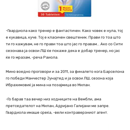
-Гвардиола како тренер е фантастичен. Како човек е нула, тој
е кукавица, куче. Тој е класичен свештеник. Прави го тоа што
ти го кажувам, не го прави тоа што јас го правам… Ако со Сити
сезонава ја освои ЛШ ќе покаже дека е добар тренер, но јас
ќе го мразам, -реча Раиола.
Мино воедно проговори и за 2011, за финалето кога Барселона
го победи Манчестер Јунајтед и ја освои ЛШ, сезона која
Ибрахимовиќ ја мина на позајмица во Милан.
-Го барав таа вечер низ ходниците на Вембли, ама
претседателот на Милан, Адријано Галијани ме запре.
Гвардиола имаше среќа, -вели контраверзниот агент.