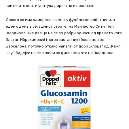
критиките кои ги упатува директно и прецизно.
Досега се има замерено со многу фудбалски работници, а
еден од нив е сегашниот стратег на Манчестер Сити, Пеп
Гвардиола. Тие двајца не се во добри односи од времето кога
Златан Ибрахимовиќ (негов застапник) беше дел од
Барселона, поточно откако напаѓачот доби „клоца“ од „Камп
Ноу“, бидејќи не се вклопи во филозофијата на Гвардиола.