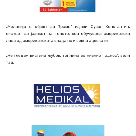
„Меланија е објект за Трамп“ изјави Сузан Константин,
експерт за јазикот на телото, кои обучувала американски
лица од американската влада но и врвни адвокати.
„Не гледам вистина љубов, топлина во нивниот однос“, вели
таа.