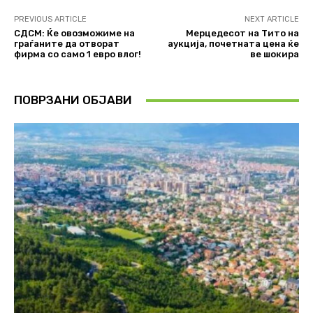
PREVIOUS ARTICLE
NEXT ARTICLE
СДСМ: Ќе овозможиме на
Мерцедесот на Тито на
граѓаните да отворат
аукција, почетната цена ќе
фирма со само 1 евро влог!
ве шокира
ПОВРЗАНИ ОБЈАВИ