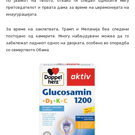
по јазикот на телото, откако ги следел односите меѓу
претседателот и првата дама за време на церемонијата на
инаугурацијата.
За време на заклетвата, Трамп и Меланија беа следени
постојано од камерите. Многу набљудувачи можеа да го
забележат ладниот однос на двојката, особено во споредба
со семејството Обама.