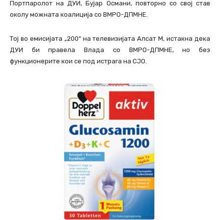
Портпаролот на ДУИ, Бујар Османи, повторно со свој став
околу можната коалиција со ВМРО-ДПМНЕ.
Тој во емисијата „200“ на телевизијата Алсат М, истакна дека
ДУИ би правела Влада со ВМРО-ДПМНЕ, но без
функционерите кои се под истрага на СЈО.