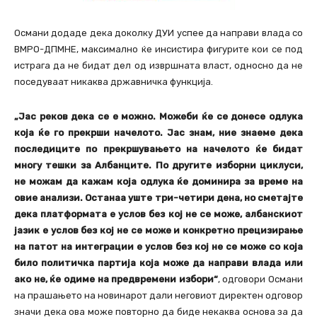
Османи додаде дека доколку ДУИ успее да направи влада со
ВМРО-ДПМНЕ, максимално ќе инсистира фигурите кои се под
истрага да не бидат дел од извршната власт, односно да не
поседуваат никаква државничка функција.
„Јас реков дека се е можно. Можеби ќе се донесе одлука
која ќе го прекрши начелото. Јас знам, ние знаеме дека
последиците по прекршувањето на начелото ќе бидат
многу тешки за Албанците. По другите изборни циклуси,
не можам да кажам која одлука ќе доминира за време на
овие анализи. Останаа уште три-четири дена, но сметајте
дека платформата е услов без кој не се може, албанскиот
јазик е услов без кој не се може и конкретно прецизирање
на патот на интеграции е услов без кој не се може со која
било политичка партија која може да направи влада или
ако не, ќе одиме на предвремени избори“
, одговори Османи
на прашањето на новинарот дали неговиот директен одговор
значи дека ова може повторно да биде некаква основа за да