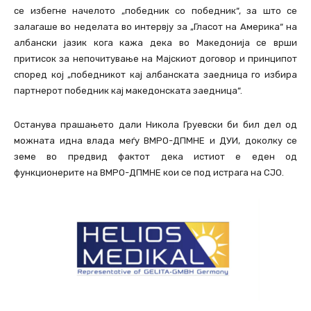
се избегне начелото „победник со победник“, за што се
залагаше во неделата во интервју за „Гласот на Америка“ на
албански јазик кога кажа дека во Македонија се врши
притисок за непочитување на Мајскиот договор и принципот
според кој „победникот кај албанската заедница го избира
партнерот победник кај македонската заедница“.
Останува прашањето дали Никола Груевски би бил дел од
можната идна влада меѓу ВМРО-ДПМНЕ и ДУИ, доколку се
земе во предвид фактот дека истиот е еден од
функционерите на ВМРО-ДПМНЕ кои се под истрага на СЈО.