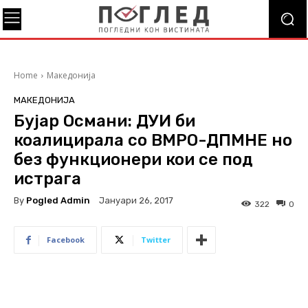
Home
Македонија
МАКЕДОНИЈА
Бујар Османи: ДУИ би
коалицирала со ВМРО-ДПМНЕ но
без функционери кои се под
истрага
By
Pogled Admin
Јануари 26, 2017
322
0
Facebook
Twitter