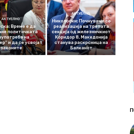
АКТУЕЛНО
АКТУЕЛНО
Николоски: Почнуваме со
ска: Време е да
реализација на третата
ане политичката
секција од железничкиот
оупотреба на
Коридор 8, Македонија
р“ и да се усвојат
станува раскрсница на
законите
Балканот
П