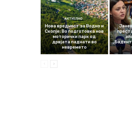
АКТУЕЛНО
Нова вредност за Водно и
Јанев
Скопје: Во подготовка нов
прест
моторички парк од
зл
дрвјата паднати во
„Баденте
невремето