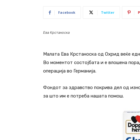
Facebook
Twitter
P
Ева Крстаноска
Малата Ева Крстаноска од Охрид веќе една
Во моментот состојбата и е влошена пора
операција во Германија.
Фондот за здравство покрива дел од изно
за што им е потреба нашата помош.