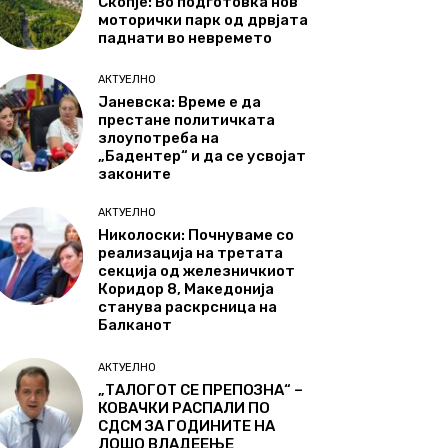
Скопје: Во подготовка нов
моторички парк од дрвјата
паднати во невремето
АКТУЕЛНО
Јаневска: Време е да
престане политичката
злоупотреба на
„Бадентер“ и да се усвојат
законите
АКТУЕЛНО
Николоски: Почнуваме со
реализација на третата
секција од железничкиот
Коридор 8, Македонија
станува раскрсница на
Балканот
АКТУЕЛНО
„ТАЛОГОТ СЕ ПРЕПОЗНА“ –
КОВАЧКИ РАСПАЛИ ПО
СДСМ ЗА ГОДИНИТЕ НА
ЛОШО ВЛАДЕЕЊЕ