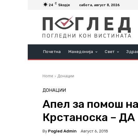
C
24
Skopje
сабота, август 8, 2026
Почетна
Македонија
Свет
Здра
Home
Донации
ДОНАЦИИ
Апел за помош на
Крстаноска – Д
By
Pogled Admin
Август 6, 2018