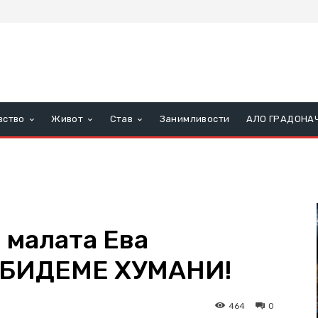
вство
Живот
Став
Занимливости
АЛО ГРАДОНА
 малата Ева
А БИДЕМЕ ХУМАНИ!
464
0