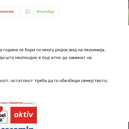
interest
WhatsApp
 година се бори со многу редок вид на леукемија.
ди што неопходно е под итно да заминат на
сот, остатокот треба да го обезбеди семејството,