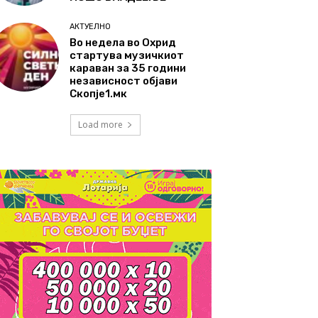
АКТУЕЛНО
Во недела во Охрид
стартува музичкиот
караван за 35 години
независност објави
Скопје1.мк
Load more