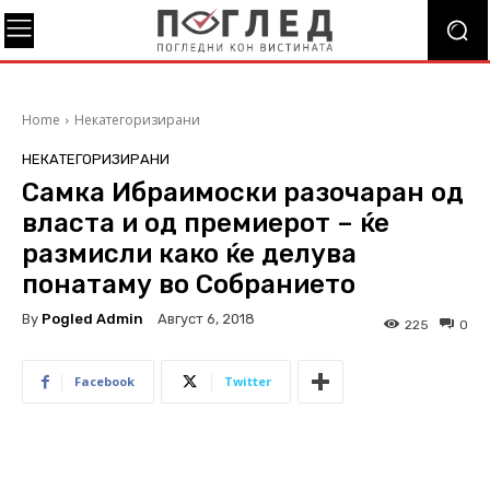
Home
Некатегоризирани
НЕКАТЕГОРИЗИРАНИ
Самка Ибраимоски разочаран од
власта и од премиерот – ќе
размисли како ќе делува
понатаму во Собранието
By
Pogled Admin
Август 6, 2018
225
0
Facebook
Twitter