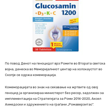
По повод Денот на геноцидот врз Ромите во Втората светска
војна, денеска во Меморијалниот центар на холокаустот во
Скопје се одржа комеморација.
Комеморацијата во знак на сеќавање на жртвите од овој
геноцид ја организираа министерот без ресор, задолжен за
имплементација на Стратегијата за Роми 2014-2020, Аксел
Ахмедоски и здружението на граѓани „Ромаверзитас“.