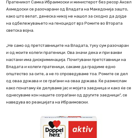
Пратеникот Самка Ибраимоски и министерот без ресор Аксел
Ахмедоски се разочарани од Владата на Македонија зашто,
како што велат, денеска никој не нашол за сходно да дојде
на одбележувањето на геноцидот врз Ромите во Втората
светска војна.
„Не само од претставниците на Владата, туку сум разочаран
и од моите колеги пратеници. Ова значи дека и при вакви
настани има дискриминација. Почитувани претставници на
Владата и колеги пратеници, сакаме да градиме едно
општество за сите, а не го спроведуваме тоа. Ромите се дел
од оваа држава и се граѓани на оваа држава. Ќе размислам
како понатаму ќе делуваме јас и мојата заедница и како ќе се
однесуваме кон нашите сограѓани од другите заедници“, се
наведува во реакцијата на Ибраимовски.