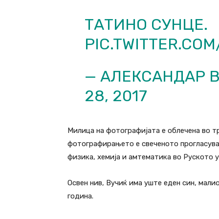
ТАТИНО СУНЦЕ.
PIC.TWITTER.CO
— АЛЕКСАНДАР В
28, 2017
Милица на фотографијата е облечена во т
фотографирањето е свеченото прогласувањ
физика, хемија и амтематика во Руското у
Освен нив, Вучиќ има уште еден син, мали
година.