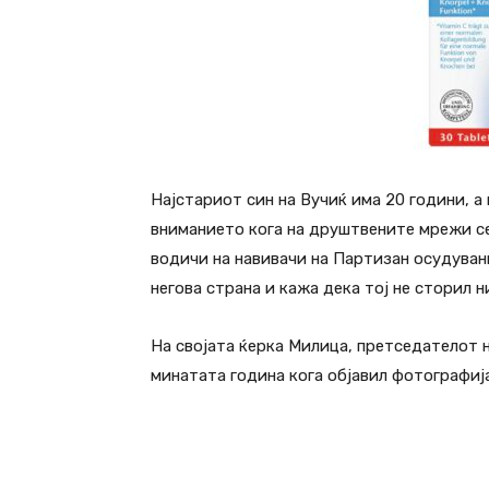
Најстариот син на Вучиќ има 20 години, а
вниманието кога на друштвените мрежи се 
водичи на навивачи на Партизан осудувани
негова страна и кажа дека тој не сторил 
На својата ќерка Милица, претседателот н
минатата година кога објавил фотографија