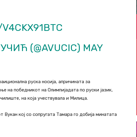
M/V4CKX91BTC
УЧИЋ (@AVUCIC)
MAY
раиционална руска носија, апричината за
е на победникот на Олимпијадата по руски јазик,
чилиште, на која учествувала и Милица.
от Вукан кој со сопругата Тамара го добија минатата