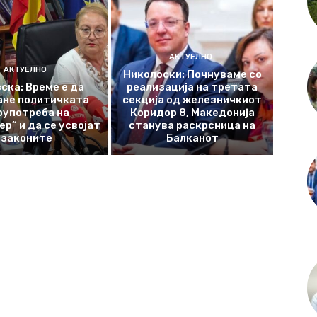
АКТУЕЛНО
АКТУЕЛНО
Николоски: Почнуваме со
ска: Време е да
реализација на третата
ане политичката
секција од железничкиот
оупотреба на
Коридор 8, Македонија
р“ и да се усвојат
станува раскрсница на
законите
Балканот