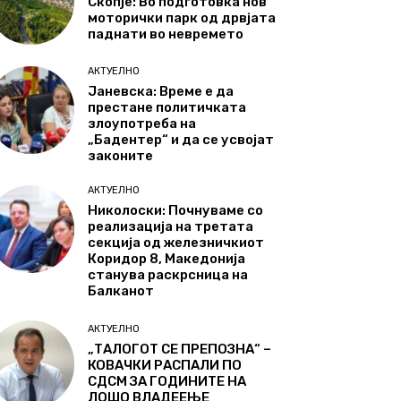
Скопје: Во подготовка нов
моторички парк од дрвјата
паднати во невремето
АКТУЕЛНО
Јаневска: Време е да
престане политичката
злоупотреба на
„Бадентер“ и да се усвојат
законите
АКТУЕЛНО
Николоски: Почнуваме со
реализација на третата
секција од железничкиот
Коридор 8, Македонија
станува раскрсница на
Балканот
АКТУЕЛНО
„ТАЛОГОТ СЕ ПРЕПОЗНА“ –
КОВАЧКИ РАСПАЛИ ПО
СДСМ ЗА ГОДИНИТЕ НА
ЛОШО ВЛАДЕЕЊЕ