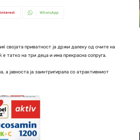
interest
WhatsApp
иќ својата приватност ја држи далеку од очите на
иќ е татко на три деца и има прекрасна сопруга.
а, а јавноста ја заинтригирала со атрактивниот