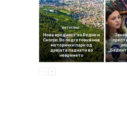
АКТУЕЛНО
Нова вредност за Водно и
Јанев
Скопје: Во подготовка нов
прест
моторички парк од
зл
дрвјата паднати во
„Баденте
невремето