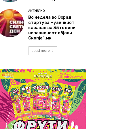
АКТУЕЛНО
Во недела во Охрид
стартува музичкиот
караван за 35 години
независност објави
Скопје1.мк
Load more