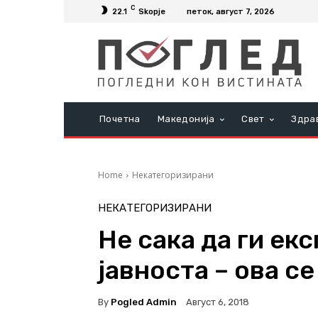
C
22.1
Skopje
петок, август 7, 2026
Почетна
Македонија
Свет
Здра
Home
Некатегоризирани
НЕКАТЕГОРИЗИРАНИ
Не сака да ги ек
јавноста – ова с
By
Pogled Admin
Август 6, 2018