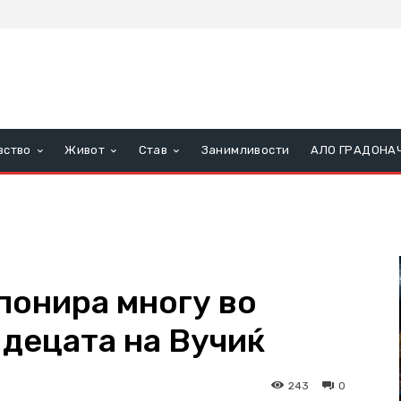
вство
Живот
Став
Занимливости
АЛО ГРАДОНА
спонира многу во
е децата на Вучиќ
243
0