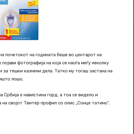
 на почетокот на годината беше во центарот на
појави фотографија на која се наоѓа меѓу неколку
 за тешки казнени дела. Татко му тогаш застана на
ништо лошо.
а Србија е навистина горд, а тоа се видело и
 на својот Твитер профил со опис „Сонце татино“.