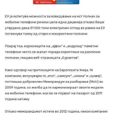
ЕУ ја испитува можноста за воведување на ист полнач за
мобилни телефони речиси цела една деценија откако беше
утврдено дека 51 000 тони електричен отпад во рамки на ЕУ
потекнува токму од стари и искористени полначи.
Покрај тоа, корисниците на „ајфон“ и „андроид“ паметни
телефони често се жалат поради користење на различни
полначи, пишува веб-страницата „Еурактив“.
Како одговор на притисоците на Европската Унија, 14
компании, вклучувајќи ги „епл“, „самсунг“, „нокиа“ и „хуавеј“,
потпишаа доброволен Mеморандум за разбирање (MoU) во
2009 година, со желба да ги хармонизираат своите модели
на мобилни телефони, кои ќе се појават на пазарот од 2011
година натаму.
Откако меморандумот истече во 2012 година, некои компании