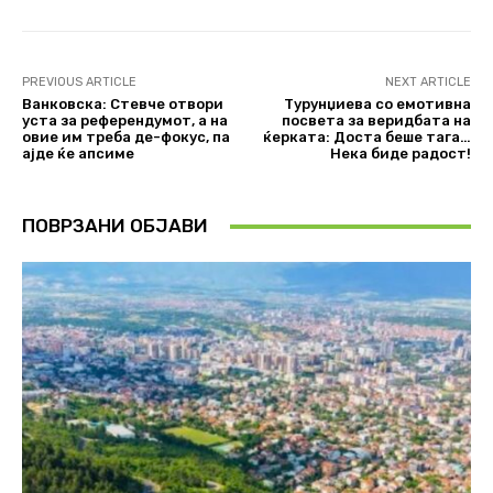
PREVIOUS ARTICLE
NEXT ARTICLE
Ванковска: Стевче отвори
Турунџиева со емотивна
уста за референдумот, а на
посвета за веридбата на
овие им треба де-фокус, па
ќерката: Доста беше тага…
ајде ќе апсиме
Нека биде радост!
ПОВРЗАНИ ОБЈАВИ