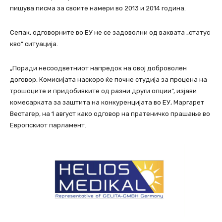
пишува писма за своите намери во 2013 и 2014 година.
Сепак, одговорните во ЕУ не се задоволни од ваквата „статус
кво“ ситуација.
„Поради несоодветниот напредок на овој доброволен
договор, Комисијата наскоро ќе почне студија за процена на
трошоците и придобивките од разни други опции“, изјави
комесарката за заштита на конкуренцијата во ЕУ, Маргарет
Вестагер, на 1 август како одговор на пратеничко прашање во
Европскиот парламент.