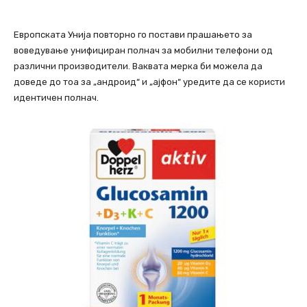
Европската Унија повторно го постави прашањето за
воведување унифициран полнач за мобилни телефони од
различни производители. Ваквата мерка би можела да
доведе до тоа за „андроид“ и „ајфон“ уредите да се користи
идентичен полнач.