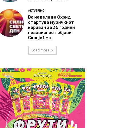
АКТУЕЛНО
Во недела во Охрид
стартува музичкиот
караван за 35 години
независност објави
Скопје1.мк
Load more