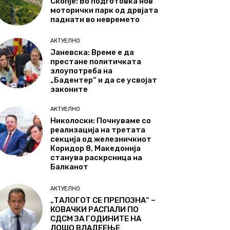
Скопје: Во подготовка нов
моторички парк од дрвјата
паднати во невремето
АКТУЕЛНО
Јаневска: Време е да
престане политичката
злоупотреба на
„Бадентер“ и да се усвојат
законите
АКТУЕЛНО
Николоски: Почнуваме со
реализација на третата
секција од железничкиот
Коридор 8, Македонија
станува раскрсница на
Балканот
АКТУЕЛНО
„ТАЛОГОТ СЕ ПРЕПОЗНА“ –
КОВАЧКИ РАСПАЛИ ПО
СДСМ ЗА ГОДИНИТЕ НА
ЛОШО ВЛАДЕЕЊЕ