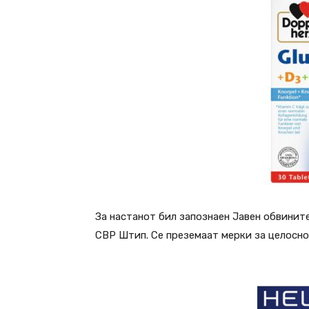
За настанот бил запознаен Јавен обвините
СВР Штип. Се преземаат мерки за целосно