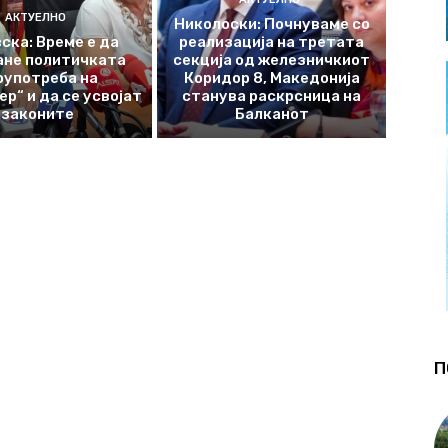
АКТУЕЛНО
Николоски: Почнуваме со
ска: Време е да
реализација на третата
ане политичката
секција од железничкиот
оупотреба на
Коридор 8, Македонија
р“ и да се усвојат
станува раскрсница на
законите
Балканот
П