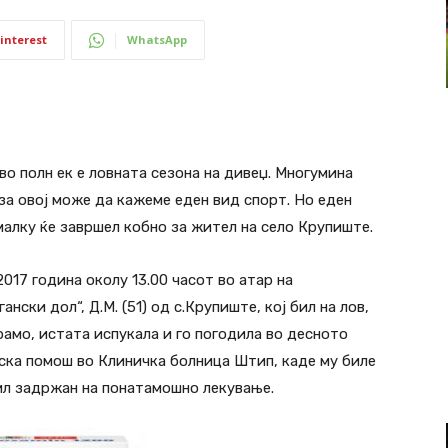
interest
WhatsApp
о полн ек е ловната сезона на дивеџ. Многумина
за овој може да кажеме еден вид спорт. Но еден
малку ќе завршел кобно за жител на село Крупиште.
017 година околу 13.00 часот во атар на
ски дол“, Д.М. (51) од с.Крупиште, кој бил на лов,
рамо, истата испукала и го погодила во десното
нска помош во Клиничка болница Штип, каде му биле
ил задржан на понатамошно лекување.