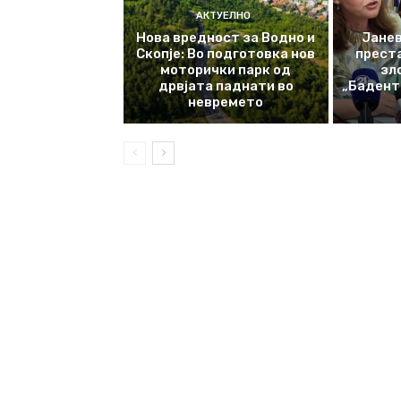
АКТУЕЛНО
Нова вредност за Водно и
Јанев
Скопје: Во подготовка нов
прест
моторички парк од
зл
дрвјата паднати во
„Баденте
невремето