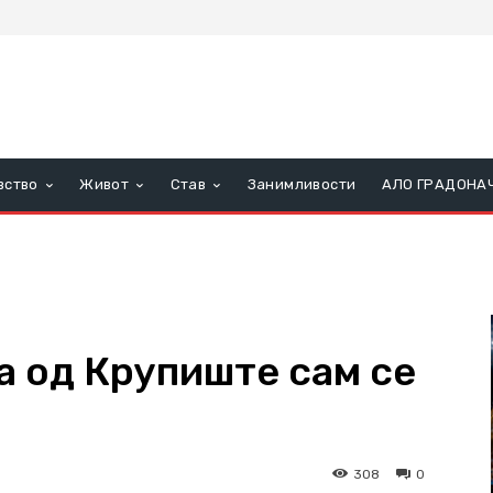
вство
Живот
Став
Занимливости
АЛО ГРАДОНА
а од Крупиште сам се
308
0