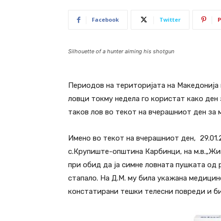
Facebook
Twitter
P
Silhouette of a hunter aiming his shotgun
Периодов на територијата на Македонија в
ловци токму недела го користат како ден 
таков лов во текот на вчерашниот ден за 
Имено во текот на вчерашниот ден, 29.01.2
с.Крупиште-општина Карбинци, на м.в.„Жиган
при обид да ја симне ловната пушката од 
стапало. На Д.М. му била укажана медици
констатирани тешки телесни повреди и б