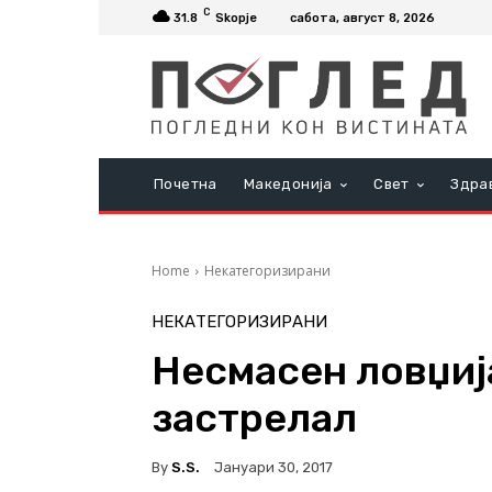
C
31.8
Skopje
сабота, август 8, 2026
Почетна
Македонија
Свет
Здра
Home
Некатегоризирани
НЕКАТЕГОРИЗИРАНИ
Несмасен ловџиј
застрелал
By
S.s.
Јануари 30, 2017